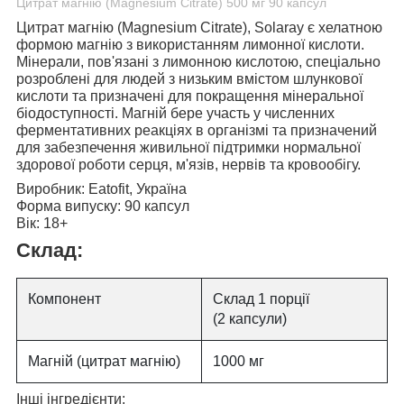
Цитрат магнію (Magnesium Citrate) 500 мг 90 капсул
Цитрат магнію (Magnesium Citrate), Solaray
є хелатною
формою магнію з використанням лимонної кислоти.
Мінерали, пов'язані з лимонною кислотою, спеціально
розроблені для людей з низьким вмістом шлункової
кислоти та призначені для покращення мінеральної
біодоступності. Магній бере участь у численних
ферментативних реакціях в організмі та призначений
для забезпечення живильної підтримки нормальної
здорової роботи серця, м'язів, нервів та кровообігу.
Виробник:
Eatofit, Україна
Форма випуску:
90 капсул
Вік:
18+
Склад:
Компонент
Склад 1 порції
(2 капсули)
Магній (цитрат магнію)
1000 мг
Інші інгредієнти: