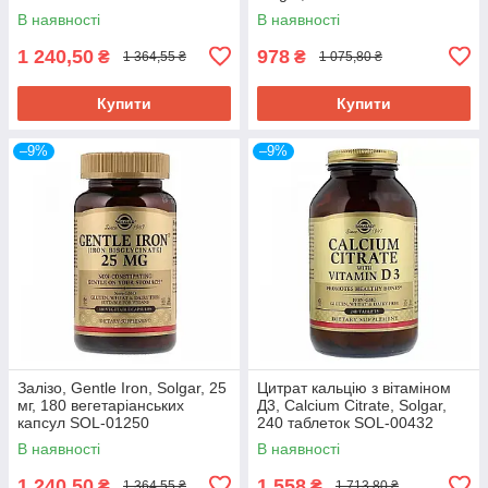
01721
В наявності
В наявності
1 240,50
978
₴
₴
1 364,55 ₴
1 075,80 ₴
Купити
Купити
–9%
–9%
Залізо, Gentle Iron, Solgar, 25
Цитрат кальцію з вітаміном
мг, 180 вегетаріанських
Д3, Calcium Citrate, Solgar,
капсул SOL-01250
240 таблеток SOL-00432
В наявності
В наявності
1 240,50
1 558
₴
₴
1 364,55 ₴
1 713,80 ₴