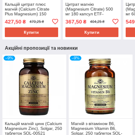
Кальцій цитрат плюс
Цитрат магнію
Цитр
магній (Calcium Citrate
(Magnesium Citrate) 500
(Mag
Plus Magnesium) 150
мг 180 капсул ETF-
мг 6
капсул SWV-01180
91654x2
427,50
367,50
549
₴
₴
470,25 ₴
404,25 ₴
Купити
Купити
Акційні пропозиції та новинки
–9%
–9%
Кальцій магній цинк (Calcium
Магній з вітаміном В6,
Magnesium Zinc), Solgar, 250
Magnesium Vitamin B6,
таблеток SOL-00521
Solgar, 250 таблеток SOL-