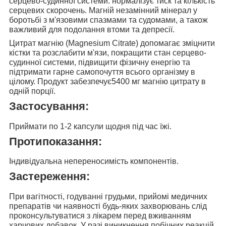
серцево-судинної системи: нормалізує тиск та кількість
серцевих скорочень. Магній незамінний мінерал у
боротьбі з м'язовими спазмами та судомами, а також
важливий для подолання втоми та депресії.
Цитрат магнію (Magnesium Citrate)
допомагає зміцнити
кістки та розслабити м'язи, покращити стан серцево-
судинної системи, підвищити фізичну енергію та
підтримати гарне самопочуття всього організму в
цілому. Продукт забезпечує5400 мг магнію цитрату в
одній порції.
Застосування:
Приймати по 1-2
капсули щодня під час їжі.
Протипоказання:
Індивідуальна непереносимість компонентів.
Застереження:
При вагітності, годуванні грудьми, прийомі медичних
препаратів чи наявності будь-яких захворювань слід
проконсультуватися з лікарем перед вживанням
харчових добавок. У разі виникнення побічних реакцій