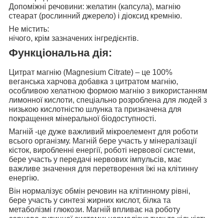
Допоміжні речовини: желатин (капсула), магнію
стеарат (рослинний джерело) і діоксид кремнію.
Не містить:
нічого, крім зазначених інгредієнтів.
Функціональна дія:
Цитрат магнію (Magnesium Citrate)
– це 100%
веганська харчова добавка з цитратом магнію,
особливою хелатною формою магнію з використанням
лимонної кислоти, спеціально розроблена для людей з
низькою кислотністю шлунка та призначена для
покращення мінеральної біодоступності.
Магній -це дуже важливий мікроелемент для роботи
всього організму. Магній бере участь у мінералізації
кісток, виробленні енергії, роботі нервової системи,
бере участь у передачі нервових імпульсів, має
важливе значення для перетворення їжі на клітинну
енергію.
Він нормалізує
обмін речовин на клітинному рівні,
бере участь у синтезі жирних кислот, білка та
метаболізмі глюкози. Магній впливає на роботу