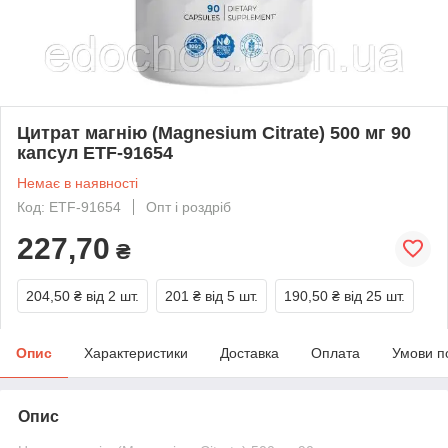
Цитрат магнію (Magnesium Citrate) 500 мг 90
капсул ETF-91654
Немає в наявності
Код: ETF-91654
Опт і роздріб
227,70
₴
204,50 ₴
від 2 шт.
201 ₴
від 5 шт.
190,50 ₴
від 25 шт.
Опис
Характеристики
Доставка
Оплата
Умови п
Опис