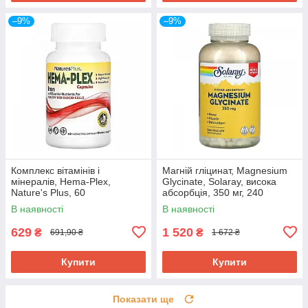
–9%
–9%
Комплекс вітамінів і
Магній гліцинат, Magnesium
мінералів, Hema-Plex,
Glycinate, Solaray, висока
Nature's Plus, 60
абсорбція, 350 мг, 240
швидкодіючих
вегетаріанських капсул SOR-
В наявності
В наявності
вегетаріанських капсул NAP-
89504
03772
629
1 520
₴
₴
691,90 ₴
1 672 ₴
Купити
Купити
Показати ще