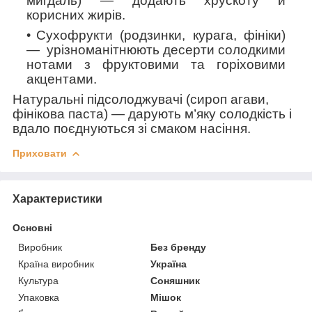
мигдаль)
— додають хрускоту й
корисних жирів.
Сухофрукти (родзинки, курага, фініки)
— урізноманітнюють десерти солодкими
нотами з фруктовими та горіховими
акцентами.
Натуральні підсолоджувачі (сироп агави,
фінікова паста)
— дарують м’яку солодкість і
вдало поєднуються зі смаком насіння.
Приховати
Характеристики
Основні
Виробник
Без бренду
Країна виробник
Україна
Культура
Соняшник
Упаковка
Мішок