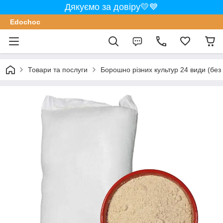
Дякуємо за довіру💛💙
Edochoс
Товари та послуги
Борошно різних культур 24 види (без