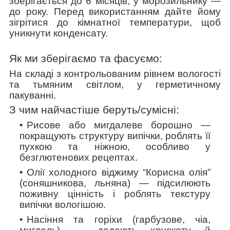
зберігається до 6 місяців, у морозильнику —
до року. Перед використанням дайте йому
зігрітися до кімнатної температури, щоб
уникнути конденсату.
Як ми зберігаємо та фасуємо:
На складі з контрольованим рівнем вологості
та тьмяним світлом, у герметичному
пакуванні.
З чим найчастіше беруть/cумісні:
Рисове або мигдалеве борошно
—
покращують структуру випічки, роблять її
пухкою та ніжною, особливо у
безглютенових рецептах.
Олії холодного віджиму “Корисна олія”
(соняшникова, льняна)
— підсилюють
поживну цінність і роблять текстуру
випічки вологішою.
Насіння та горіхи (гарбузове, чіа,