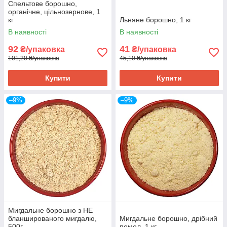
Спельтове борошно,
органічне, цільнозернове, 1
кг
Льняне борошно, 1 кг
В наявності
В наявності
92
41
₴/упаковка
₴/упаковка
101,20 ₴/упаковка
45,10 ₴/упаковка
Купити
Купити
–9%
–9%
Мигдальне борошно з НЕ
бланшированого мигдалю,
Мигдальне борошно, дрібний
500г
помел, 1 кг