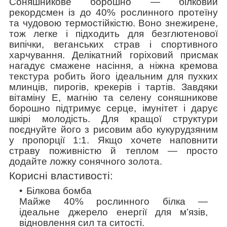
Соняшникове борошно — білковий
рекордсмен із до 40% рослинного протеїну
та чудовою термостійкістю. Воно знежирене,
тож легке і підходить для безглютенової
випічки, веганських страв і спортивного
харчування. Делікатний горіховий присмак
нагадує смажене насіння, а ніжна кремова
текстура робить його ідеальним для пухких
млинців, пирогів, крекерів і тартів. Завдяки
вітаміну Е, магнію та селену соняшникове
борошно підтримує серце, імунітет і дарує
шкірі молодість. Для кращої структури
поєднуйте його з рисовим або кукурудзяним
у пропорції 1:1. Якщо хочете наповнити
страву поживністю й теплом — просто
додайте ложку сонячного золота.
Корисні властивості:
Білкова бомба
Майже 40% рослинного білка —
ідеальне джерело енергії для м’язів,
відновлення сил та ситості.