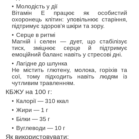
Молодість у дії
Вітамін Е працює як особистий
охоронець клітин: уповільнює старіння,
підтримує здоров’я шкіри та зору.
Серце в ритмі
Магній і селен — дует, що стабілізує
тиск, зміцнює серце й підтримує
емоційний баланс навіть у стресові дні.
Лагідне до шлунка
Не містить глютену, молока, горіхів та
сої, тому підходить навіть людям із
чутливим травленням.
КБЖУ на 100 г:
Калорії — 310
ккал
Жири — 1 г
Білки — 35 г
Вуглеводи — 10 г
Як використовувати: