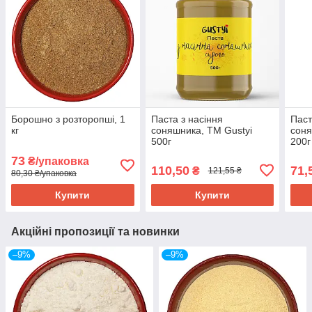
Борошно з розторопші, 1
Паста з насіння
Паст
кг
соняшника, ТМ Gustyi
соня
500г
200г
73
₴/упаковка
110,50
71,
₴
121,55 ₴
80,30 ₴/упаковка
Купити
Купити
Акційні пропозиції та новинки
–9%
–9%