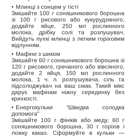
Млинці з сонцем у тісті
Змішайте 100 г соняшникового борошна
зі 100 г рисового або кукурудзяного,
додайте яйце, 250 мл рослинного
молока, дрібку солі та розпушувач.
Вийдуть пухкі млинці з легким горіховим
відлунням.
Мафіни з шиком
Змішайте 60 г соняшникового борошна зі
120 г рисового, гречаного або вівсяного,
додайте 2 яйця, 150 мл рослинного
молока, 1 ч. л. розпушувача, сіль та
підсолоджувач на ваш смак. Такий мікс
дарує мафінам ніжну серединку без
крихкості.
Енергокульки “Швидка солодка
допомога”
Змішайте 100 г фініків або меду, 60 г
соняшникового борошна, 30 г горіхів і
ложку какао. Сформуйте в кульки —