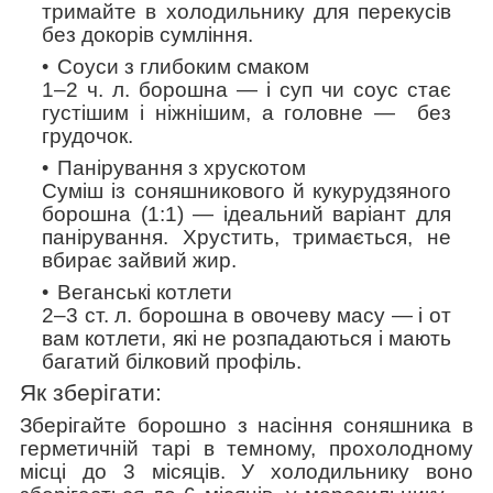
тримайте в холодильнику для перекусів
без докорів сумління.
Соуси з глибоким смаком
1–2 ч. л. борошна — і суп чи соус стає
густішим і ніжнішим, а головне — без
грудочок.
Панірування з хрускотом
Суміш із соняшникового й кукурудзяного
борошна (1:1) — ідеальний варіант для
панірування. Хрустить, тримається, не
вбирає зайвий жир.
Веганські котлети
2–3 ст. л. борошна в овочеву масу — і от
вам котлети, які не розпадаються і мають
багатий білковий профіль.
Як зберігати:
Зберігайте борошно з насіння соняшника в
герметичній тарі в темному, прохолодному
місці до 3 місяців. У холодильнику воно