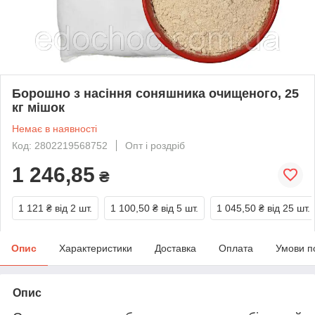
Борошно з насіння соняшника очищеного, 25
кг мішок
Немає в наявності
Код: 2802219568752
Опт і роздріб
1 246,85
₴
1 121 ₴
від 2 шт.
1 100,50 ₴
від 5 шт.
1 045,50 ₴
від 25 шт.
Опис
Характеристики
Доставка
Оплата
Умови п
Опис