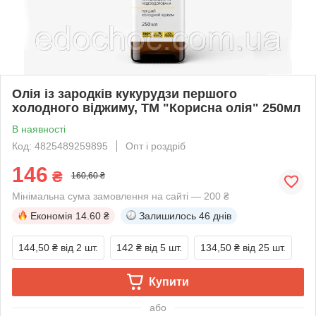
Олія із зародків кукурудзи першого
холодного віджиму, ТМ "Корисна олія" 250мл
В наявності
Код: 4825489259895
Опт і роздріб
146
₴
160,60 ₴
Мінімальна сума замовлення на сайті — 200 ₴
Економія
14.60 ₴
Залишилось
46 днів
144,50 ₴
від 2 шт.
142 ₴
від 5 шт.
134,50 ₴
від 25 шт.
Купити
або