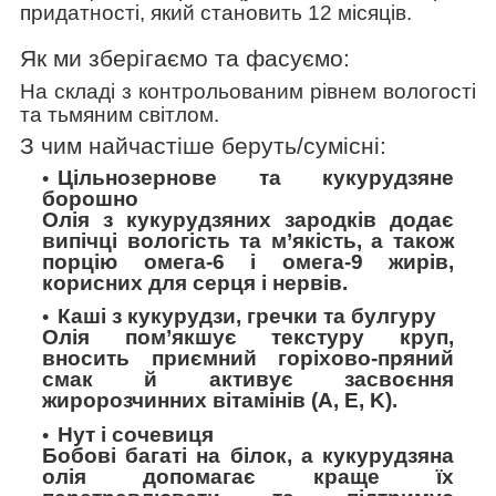
придатності, який становить 12 місяців.
Як ми зберігаємо та фасуємо:
На складі з контрольованим рівнем вологості
та тьмяним світлом.
З чим найчастіше беруть/cумісні:
Цільнозернове та кукурудзяне
борошно
Олія з кукурудзяних зародків додає
випічці вологість та м’якість, а також
порцію омега-6 і омега-9 жирів,
корисних для серця і нервів.
Каші з кукурудзи, гречки та булгуру
Олія пом’якшує текстуру круп,
вносить приємний горіхово-пряний
смак й активує засвоєння
жиророзчинних вітамінів (A, E, K).
Нут і сочевиця
Бобові багаті на білок, а кукурудзяна
олія допомагає краще їх