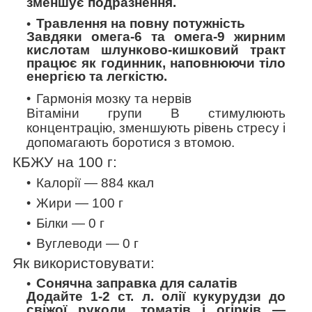
зменшує подразнення.
Травлення на повну потужність
Завдяки омега-6 та омега-9 жирним
кислотам шлунково-кишковий тракт
працює як годинник, наповнюючи тіло
енергією та легкістю.
Гармонія мозку та нервів
Вітаміни групи В стимулюють
концентрацію, зменшують рівень стресу і
допомагають боротися з втомою.
КБЖУ на 100 г:
Калорії — 884
ккал
Жири — 100 г
Білки — 0 г
Вуглеводи — 0 г
Як використовувати:
Сонячна заправка для салатів
Додайте 1-2 ст. л. олії кукурудзи до
свіжої руколи, томатів і огірків —