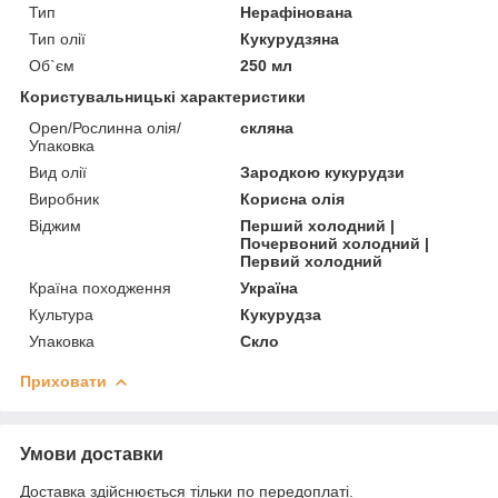
Тип
Нерафінована
Тип олії
Кукурудзяна
Об`єм
250 мл
Користувальницькі характеристики
Open/Рослинна олія/
скляна
Упаковка
Вид олії
Зародкою кукурудзи
Виробник
Корисна олія
Віджим
Перший холодний |
Почервоний холодний |
Первий холодний
Країна походження
Україна
Культура
Кукурудза
Упаковка
Скло
Приховати
Умови доставки
Доставка здійснюється тільки по передоплаті.