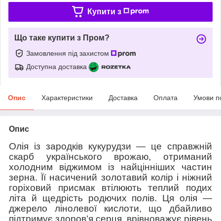
Купити з
Що таке купити з Пром?
Замовлення під захистом
Доступна доставка
Опис
Характеристики
Доставка
Оплата
Умови п
Опис
Олія із зародків кукурудзи — це справжній
скарб українського врожаю, отриманий
холодним віджимом із найцінніших частин
зерна. Її насичений золотавий колір і ніжний
горіховий присмак втілюють теплий подих
літа й щедрість родючих полів. Ця олія —
джерело лінолевої кислоти, що дбайливо
підтримує здоров’я серця, врівноважує рівень