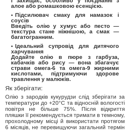
і захищає, особливо у поєднанні з
алое або ромашковою есенцією.
Підсилювач смаку для намазок і
соусів
Введіть олію у хумус або песто —
текстура стане ніжнішою, а смак —
багатогранним.
Ідеальний супровід для дитячого
харчування
Додайте олію в пюре з гарбуза,
кабачків або рису — вона збагачує
страви омега-6 та омега-9 жирними
кислотами, підтримуючи здорове
травлення у малюків.
Як зберігати:
Олію з зародків кукурудзи слід зберігати за
температури до +20°С та відносній вологості
повітря не більше 75%. Після відкриття
пляшки її рекомендується тримати в темному,
прохолодному місці й використати протягом
6 місяців, не перевищуючи загальний термін