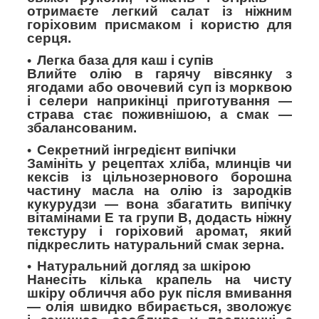
отримаєте легкий салат із ніжним
горіховим присмаком і користю для
серця.
Легка база для каш і супів
Влийте олію в гарячу вівсянку з
ягодами або овочевий суп із морквою
і селери наприкінці приготування —
страва стає поживнішою, а смак —
збалансованим.
Секретний інгредієнт випічки
Замініть у рецептах хліба, млинців чи
кексів із цільнозернового борошна
частину масла на олію із зародків
кукурудзи — вона збагатить випічку
вітамінами Е та групи В, додасть ніжну
текстуру і горіховий аромат, який
підкреслить натуральний смак зерна.
Натуральний догляд за шкірою
Нанесіть кілька крапель на чисту
шкіру обличчя або рук після вмивання
— олія швидко вбирається, зволожує