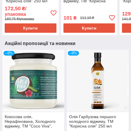
"Корисна олія" 250 мл
віджиму, ТМ "Корисна
"Кор
олія" 250 мл
172,50
₴/
129
упаковка
101
₴
111,10 ₴
189,75 ₴/упаковка
141,9
Купити
Купити
Акційні пропозиції та новинки
–9%
–9%
Кокосова олія,
Олія Гарбузова першого
Нерафінована, Холодного
холодного віджиму, ТМ
віджиму, ТМ "Coco Viva",
"Корисна олія" 250 мл
200мл