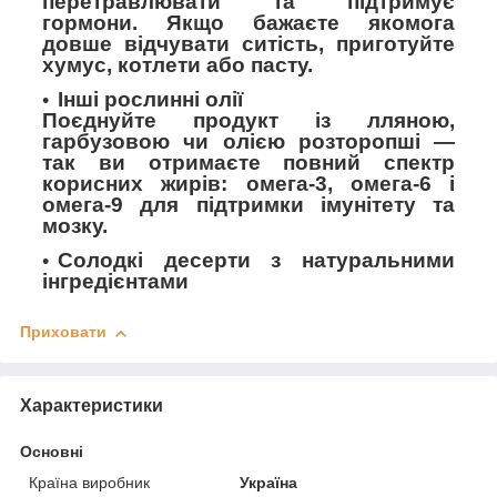
перетравлювати та підтримує
гормони. Якщо бажаєте якомога
довше відчувати ситість, приготуйте
хумус, котлети або пасту.
Інші рослинні олії
Поєднуйте продукт із лляною,
гарбузовою чи олією розторопші —
так ви отримаєте повний спектр
корисних жирів: омега-3, омега-6 і
омега-9 для підтримки імунітету та
мозку.
Солодкі десерти з натуральними
інгредієнтами
Приховати
Характеристики
Основні
Країна виробник
Україна