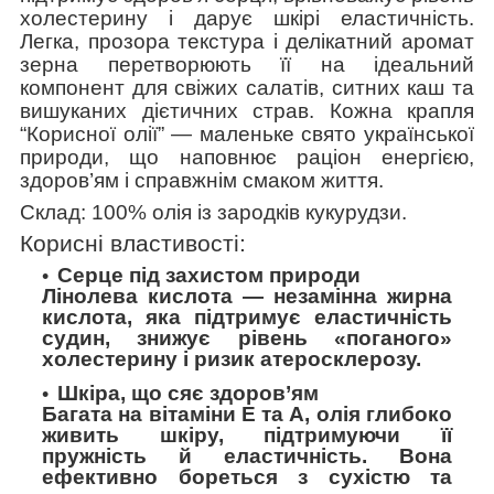
холестерину і дарує шкірі еластичність.
Легка, прозора текстура і делікатний аромат
зерна перетворюють її на ідеальний
компонент для свіжих салатів, ситних каш та
вишуканих дієтичних страв. Кожна крапля
“Корисної олії” — маленьке свято української
природи, що наповнює раціон енергією,
здоров’ям і справжнім смаком життя.
Склад:
100% олія із зародків кукурудзи.
Корисні властивості:
Серце під захистом природи
Лінолева кислота — незамінна жирна
кислота, яка підтримує еластичність
судин, знижує рівень «поганого»
холестерину і ризик атеросклерозу.
Шкіра, що сяє здоров’ям
Багата на вітаміни Е та А, олія глибоко
живить шкіру, підтримуючи її
пружність й еластичність. Вона
ефективно бореться з сухістю та