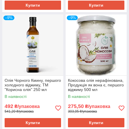
Купити
Купити
–9%
–9%
Олія Чорного Кмину, першого
Кокосова олія нерафінована,
холодного віджиму, ТМ
Продукція як вона є, першого
"Корисна олія" 250 мл
віджиму 500 мл
В наявності
В наявності
492
275,50
₴/упаковка
₴/упаковка
541,20 ₴/упаковка
303,05 ₴/упаковка
Купити
Купити