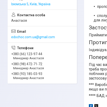
Ізюмська 5, Київ, Україна
пропо
сполу
для лік
Анастасія
Застос
Приймати
edochoc.com.ua@gmail.com
Протип
Індивідуа
+380 (66) 123-97-44
Попер
Менеджер Анастасія
+380 (98) 472-71-72
Під час в
Менеджер Анастасія
треба про
побічних 
+380 (93) 185-03-93
застосову
Менеджер Анастасія
***
Виробн
якщо ви п
****
БАД н