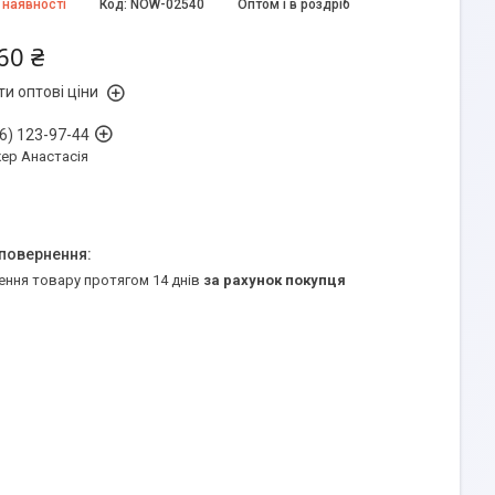
 наявності
Код:
NOW-02540
Оптом і в роздріб
60 ₴
и оптові ціни
6) 123-97-44
ер Анастасія
ення товару протягом 14 днів
за рахунок покупця