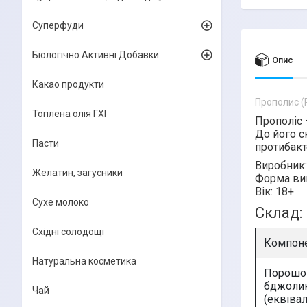
Суперфуди
Біологічно Активні Добавки
Опис
Какао продукти
Прополис (P
Топлена олія ГХІ
Прополіс
До його с
Пасти
протибакт
Виробник:
Желатин, загусники
Форма ви
Вік:
18+
Сухе молоко
Склад:
Східні солодощі
Компон
Натуральна косметика
Порошок
бджолин
Чай
(еквіва