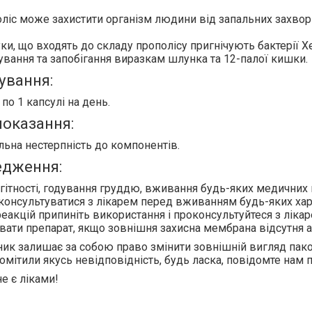
ліс може захистити організм людини від запальних захво
ки, що входять до складу прополісу
пригнічують бактерії Х
ування та запобігання виразкам шлунка та 12-палої кишки.
ування:
по 1 капсулі
на день.
оказання:
льна нестерпність до компонентів.
едження:
агітності, годування груддю, вживання будь-яких медичних
консультуватися з лікарем перед вживанням будь-яких хар
реакцій припиніть використання і проконсультуйтеся з лікар
вати препарат, якщо зовнішня захисна мембрана відсутня
ик залишає за собою право змінити зовнішній вигляд паков
омітили якусь невідповідність, будь ласка, повідомте нам п
е є ліками!