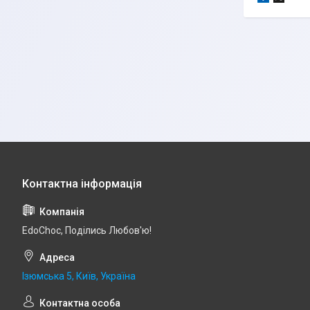
EdoСhoc, Поділись Любов'ю!
Ізюмська 5, Київ, Україна