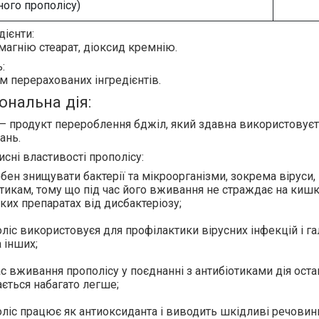
ого прополісу)
дієнти:
магнію стеарат, діоксид кремнію.
:
ім перерахованих інгредієнтів.
ональна дія:
— продукт перероблення бджіл, який здавна використовуєть
ань.
исні властивості прополісу:
обен
знищувати бактерії та мікроорганізми
, зокрема віруси
отикам, тому що під час його вживання
не страждає на киш
ких препаратах від дисбактеріозу;
ліс використовує
я для профілактики вірусних інфекцій
і г
а інших;
ас вживання прополісу
у поєднанні з антибіотиками
дія оста
ється набагато легше;
ліс працює як
антиоксидант
а і виводить шкідливі речовин