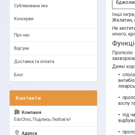
бджолин
Сублімована їжа
Інші інгре
Консерви
Желатин, 
Не містить
нічого, кр
Про нас
Функці
Відгуки
Прополіс
захворюв
Доставка та оплата
Деякі кор
спос
Блог
антибі
лікарсь
пропо
віспу т
під ч
EdoСhoc, Поділись Любов'ю!
відбува
пропо