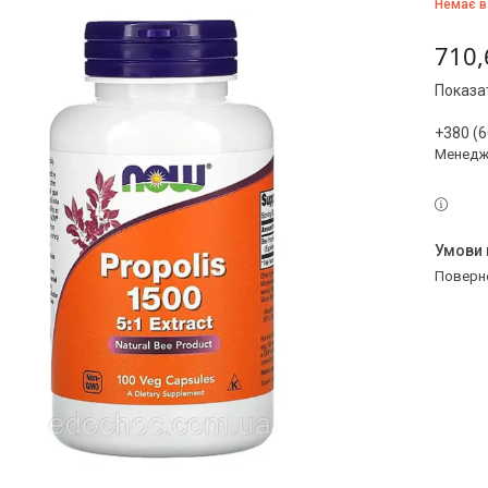
Немає в
710,
Показат
+380 (6
Менедж
поверн