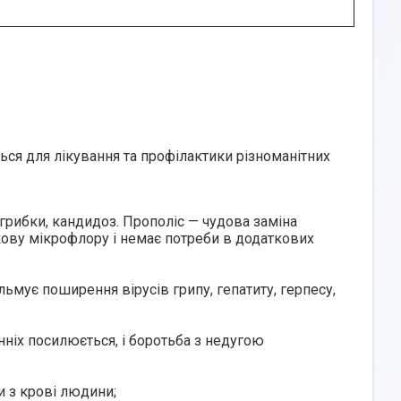
ся для лікування та профілактики різноманітних
, грибки, кандидоз. Прополіс — чудова заміна
кову мікрофлору
і немає потреби в додаткових
альмує поширення вірусів грипу, гепатиту, герпесу,
нніх посилюється, і боротьба з недугою
и з крові людини;