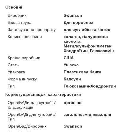
Основні
Виробник
Swanson
Вікова група
Для дорослих
Застосування препарату
для суглобів та кісток
Корисні речовини
колаген, гіалуронова
кислота,
Метилсульфонілметан,
Хондроїтин, Глюкозамін
Країна виробник
США
Стать
Унісекс
Упаковка
Пластикова банка
Форма випуску
Капсули
Тип
Глюкозамин-Хондроитин
Користувальницькі характеристики
Open/БАДи для суглобів/
органічні
Класифікація
Open/БАДі для кутобайв/
загальнозміцнювальні
Тип
Open/Бад/Виробник
Swanson