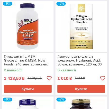
–9%
–9%
Глюкозамін та MSM,
Гіалуронова кислота з
Glucosamine & MSM, Now
колагеном, Hyaluronic Acid,
Foods, 240 вегетаріанських
Solgar, комплекс, 120 мг, 30
капсул NOW-03131
таблеток SOL-01417
В наявності
В наявності
1 418,50
1 010
₴
₴
1 560,35 ₴
1 111 ₴
Купити
Купити
–9%
–9%