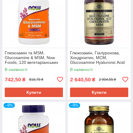
Глюкозамін та MSM,
Глюкозамін, Гіалуронова,
Glucosamine & MSM, Now
Хондроитин, МСМ,
Foods, 120 вегетаріанських
Glucosamine Hyaluronic Acid
капсул NOW-03130
Chondroitin MSM, Solgar, 120
В наявності
В наявності
таблеток SOL-01317
742,50
2 640,50
₴
₴
816,75 ₴
2 904,55 ₴
Купити
Купити
–9%
–9%