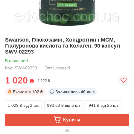
Swanson, Глюкозамін, Хондроїтин і МСМ,
Гіалуронова кислота та Колаген, 90 капсул
SWV-02293
В наявності
Код: SWV-02293
Опт і роздріб
1 020
₴
1 122 ₴
Економія
102 ₴
Залишилось
46 днів
1 009 ₴
від 2 шт.
990,50 ₴
від 5 шт.
941 ₴
від 25 шт.
Купити
або