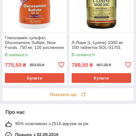
Глюкозамін сульфат,
Glucosamine Sulfate, Now
Л-Лізин (L-Lysine) 1000 мг
Foods, 750 мг, 120 рослинних
100 таблеток SOL-01701
капсул NOW-03235
В наявності
В наявності
775,50
788,50
₴
₴
853,05 ₴
867,35 ₴
Купити
Купити
Показати ще
Про нас
95% позитивних з 2516 відгуків за рік
Працює з 02.09.2016