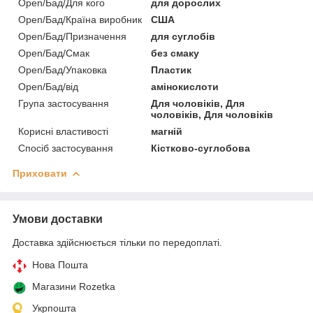
Open/Бад/Для кого
для дорослих
Open/Бад/Країна виробник
США
Open/Бад/Призначення
для суглобів
Open/Бад/Смак
без смаку
Open/Бад/Упаковка
Пластик
Open/Бад/від
амінокислоти
Група застосування
Для чоловіків, Для
чоловіків, Для чоловіків
Корисні властивості
магній
Спосіб застосування
Кістково-суглобова
Приховати
Умови доставки
Доставка здійснюється тільки по передоплаті.
Нова Пошта
Магазини Rozetka
Укрпошта