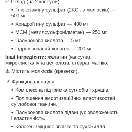
✅ Склад (на 2 капсули):
Глюкозаміну сульфат (2KCl, з молюсків) —
500 мг
Хондроїтину сульфат — 400 мг
МСМ (метилсульфонілметан) — 250 мг
Гіалуронова кислота — 5 мг
Гідролізований колаген — 200 мг
Інші інгредієнти:
желатин (капсула),
мікрокристалічна целюлоза, стеарат магнію.
⚠️ Містить молюсків (креветки).
📌 Функціональна дія:
Комплексна підтримка суглобів і хрящів.
Поліпшення амортизаційних властивостей
суглобової тканини.
Гіалуронова кислота підвищує зволоженість
і еластичність.
Колаген зміцнює зв'язки та сухожилля.