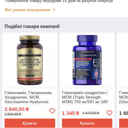
Повернення товару впродовж 14 днів за рахунок покупця
Всі умови повернення
Подібні товари компанії
Глюкозамін, Гіалуронова,
Глюкозамін хондроїтин і
Глюк
Хондроитин, МСМ,
МСМ (Triple Strength
МСМ 
Glucosamine Hyaluronic
MSM) 750 мг/597 мг 180
(Glu
Acid Chondroitin MSM,
капсул PTP-17896
and 
2 640,50
₴
Solgar, 120 таблеток SOL-
SWV
1 345
1 6
₴
1 479,50 ₴
2 904,55 ₴
01317
Купити
Купити