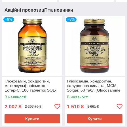
Акційні пропозиції та новинки
–9%
–9%
Глюкозамін, хондроїтин,
Глюкозамін, хондроїтин,
метилсульфонілметан з
гіалуронова кислота, МСМ,
Естер-C, 180 таблеток SOL-
Solgar, 60 табл (Glucosamine
01272
Chondroitin) SOL-01316
В наявності
В наявності
2 007
1 510
₴
₴
2 207,70 ₴
1 661 ₴
Купити
Купити