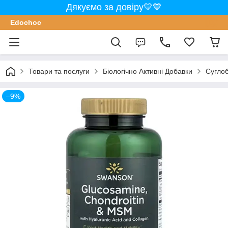
Дякуємо за довіру💛💙
Edochoс
Товари та послуги
Біологічно Активні Добавки
Сугло
–9%