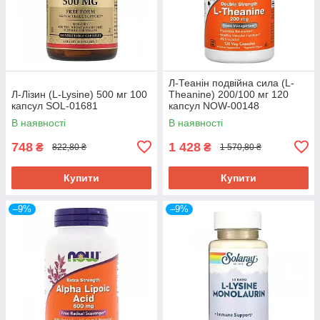
Л-Теанін подвійна сила (L-
Л-Лізин (L-Lysine) 500 мг 100
Theanine) 200/100 мг 120
капсул SOL-01681
капсул NOW-00148
В наявності
В наявності
748
1 428
₴
₴
822,80 ₴
1 570,80 ₴
Купити
Купити
–9%
–9%