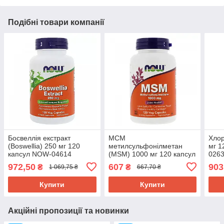
Подібні товари компанії
Босвеллія екстракт
МСМ
Хлор
(Boswellia) 250 мг 120
метилсульфонілметан
мг 1
капсул NOW-04614
(MSM) 1000 мг 120 капсул
026
NOW-02120
972,50
607
903
₴
₴
1 069,75 ₴
667,70 ₴
Купити
Купити
Акційні пропозиції та новинки