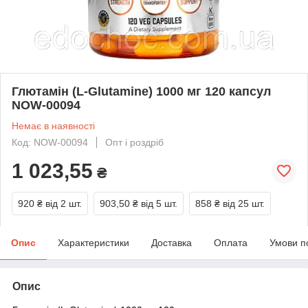
Глютамін (L-Glutamine) 1000 мг 120 капсул
NOW-00094
Немає в наявності
Код: NOW-00094
Опт і роздріб
1 023,55
₴
920 ₴
від 2 шт.
903,50 ₴
від 5 шт.
858 ₴
від 25 шт.
Опис
Характеристики
Доставка
Оплата
Умови п
Опис