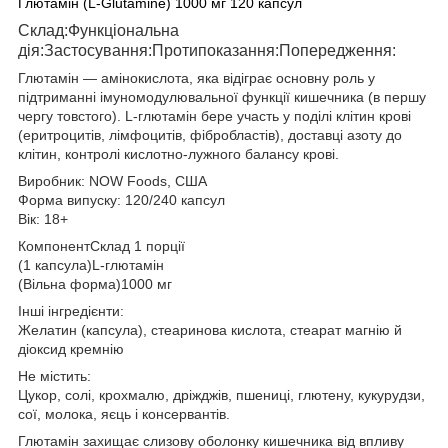
Глютамін (L-Glutamine) 1000 мг 120 капсул
Склад:Функціональна
дія:Застосування:Протипоказання:Попередження:
Глютамін — амінокислота, яка відіграє основну роль у
підтриманні імуномодулювальної функції кишечника (в першу
чергу товстого). L-глютамін бере участь у поділі клітин крові
(еритроцитів, лімфоцитів, фібробластів), доставці азоту до
клітин, контролі кислотно-лужного балансу крові.
Виробник: NOW Foods, США
Форма випуску: 120/240 капсул
Вік: 18+
КомпонентСклад 1 порції
(1 капсула)L-глютамін
(Вільна форма)1000 мг
Інші інгредієнти:
Желатин (капсула), стеаринова кислота, стеарат магнію й
діоксид кремнію
Не містить:
Цукор, солі, крохмалю, дріжджів, пшениці, глютену, кукурудзи,
сої, молока, яєць і консервантів.
Глютамін захищає слизову оболонку кишечника від впливу