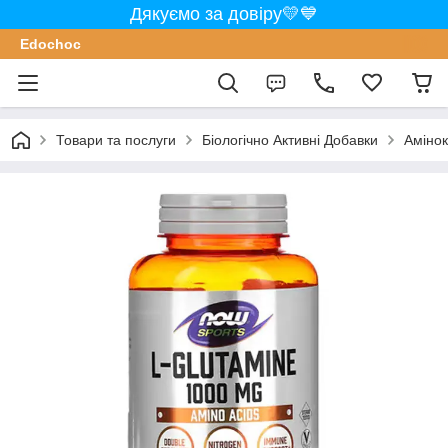
Дякуємо за довіру💛💙
Edochoс
Товари та послуги
Біологічно Активні Добавки
Аміно