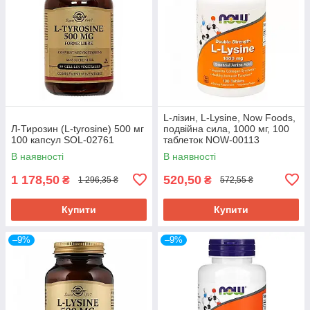
L-лізин, L-Lysine, Now Foods,
Л-Тирозин (L-tyrosine) 500 мг
подвійна сила, 1000 мг, 100
100 капсул SOL-02761
таблеток NOW-00113
В наявності
В наявності
1 178,50
520,50
₴
₴
1 296,35 ₴
572,55 ₴
Купити
Купити
–9%
–9%