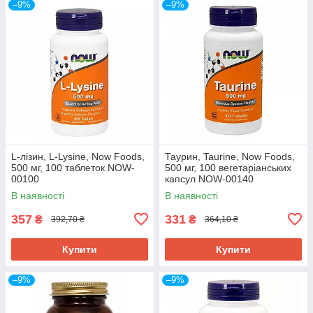
–9%
–9%
L-лізин, L-Lysine, Now Foods,
Таурин, Taurine, Now Foods,
500 мг, 100 таблеток NOW-
500 мг, 100 вегетаріанських
00100
капсул NOW-00140
В наявності
В наявності
357
331
₴
₴
392,70 ₴
364,10 ₴
Купити
Купити
–9%
–9%