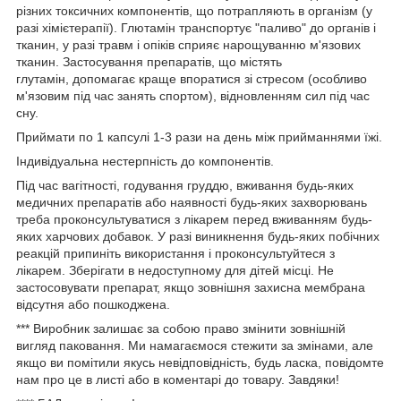
різних токсичних компонентів, що потрапляють в організм (у
разі хімієтерапії). Глютамін транспортує "паливо" до органів і
тканин, у разі травм і опіків сприяє нарощуванню м'язових
тканин. Застосування препаратів, що містять
глутамін, допомагає краще впоратися зі стресом (особливо
м'язовим під час занять спортом), відновленням сил під час
сну.
Приймати по 1 капсулі 1-3 рази на день між прийманнями їжі.
Індивідуальна нестерпність до компонентів.
Під час вагітності, годування груддю, вживання будь-яких
медичних препаратів або наявності будь-яких захворювань
треба проконсультуватися з лікарем перед вживанням будь-
яких харчових добавок. У разі виникнення будь-яких побічних
реакцій припиніть використання і проконсультуйтеся з
лікарем. Зберігати в недоступному для дітей місці. Не
застосовувати препарат, якщо зовнішня захисна мембрана
відсутня або пошкоджена.
*** Виробник залишає за собою право змінити зовнішній
вигляд паковання. Ми намагаємося стежити за змінами, але
якщо ви помітили якусь невідповідність, будь ласка, повідомте
нам про це в листі або в коментарі до товару. Завдяки!