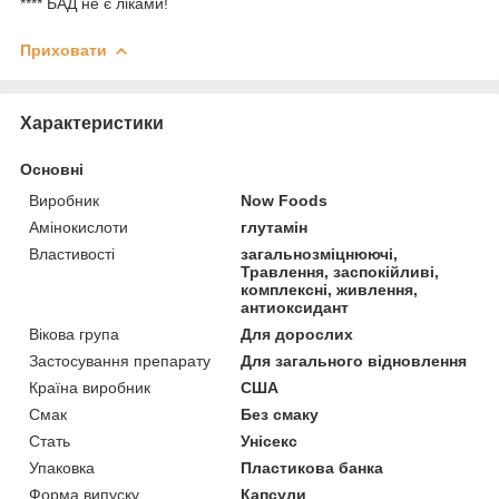
**** БАД не є ліками!
Приховати
Характеристики
Основні
Виробник
Now Foods
Амінокислоти
глутамін
Властивості
загальнозміцнюючі,
Травлення, заспокійливі,
комплексні, живлення,
антиоксидант
Вікова група
Для дорослих
Застосування препарату
Для загального відновлення
Країна виробник
США
Смак
Без смаку
Стать
Унісекс
Упаковка
Пластикова банка
Форма випуску
Капсули