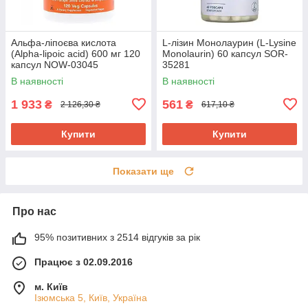
Альфа-ліпоєва кислота
L-лізин Монолаурин (L-Lysine
(Alpha-lipoic acid) 600 мг 120
Monolaurin) 60 капсул SOR-
капсул NOW-03045
35281
В наявності
В наявності
1 933
561
₴
₴
2 126,30 ₴
617,10 ₴
Купити
Купити
Показати ще
Про нас
95% позитивних з 2514 відгуків за рік
Працює з 02.09.2016
м. Київ
Ізюмська 5, Київ, Україна