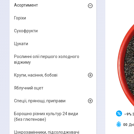
Асортимент
Горіхи
Сухофрукти
Цукати
Рослинні олії першого холодного
віджиму
Крупи, насіння, бобові
Яблучний оцет
Спеції, прянощі, приправи
Борошно різних культур 24 види
–9%
(без глютенове)
0
0
Дн
Цукрозамінники, підсолоджувачі