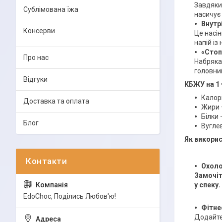
Завдяки
Сублімована їжа
насичує 
Внутр
Консерви
Це насін
напій із
«Стоп
Про нас
Набряка
головний
Відгуки
КБЖУ на 1
Калорі
Доставка та оплата
Жири 
Білки
Блог
Вуглев
Як викори
Охоло
Замочіт
у спеку.
EdoСhoc, Поділись Любов'ю!
Фітне
Додайте 