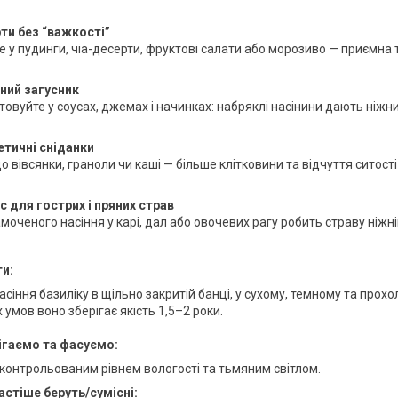
ти без “важкості”
 у пудинги, чіа-десерти, фруктові салати або морозиво — приємна т
ний загусник
овуйте у соусах, джемах і начинках: набряклі насінини дають ніжни
етичні сніданки
о вівсянки, граноли чи каші — більше клітковини та відчуття ситості
с для гострих і пряних страв
моченого насіння у карі, дал або овочевих рагу робить страву ніжн
ти:
сіння базиліку в щільно закритій банці, у сухому, темному та прохо
умов воно зберігає якість 1,5–2 роки.
ігаємо та фасуємо:
з контрольованим рівнем вологості та тьмяним світлом.
астіше беруть/cумісні: