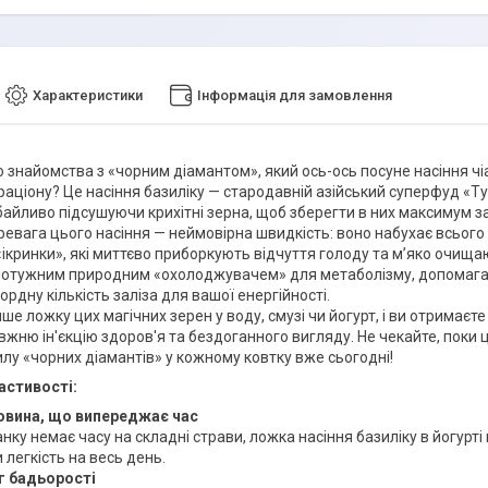
Характеристики
Інформація для замовлення
о знайомства з «чорним діамантом», який ось-ось посуне насіння чі
раціону? Це насіння базиліку — стародавній азійський суперфуд «Ту
байливо підсушуючи крихітні зерна, щоб зберегти в них максимум за
ревага цього насіння — неймовірна швидкість: воно набухає всього
«ікринки», які миттєво приборкують відчуття голоду та м’яко очищают
 потужним природним «охолоджувачем» для метаболізму, допомагаю
ордну кількість заліза для вашої енергійності.
е ложку цих магічних зерен у воду, смузі чи йогурт, і ви отримаєт
авжню ін'єкцію здоров'я та бездоганного вигляду. Не чекайте, поки 
илу «чорних діамантів» у кожному ковтку вже сьогодні!
астивості:
овина, що випереджає час
нку немає часу на складні страви, ложка насіння базиліку в йогурт
легкість на весь день.
г бадьорості