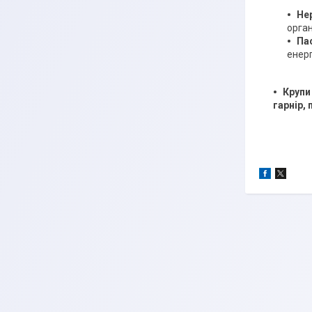
Не
орган
Па
енерг
Крупи
гарнір, 