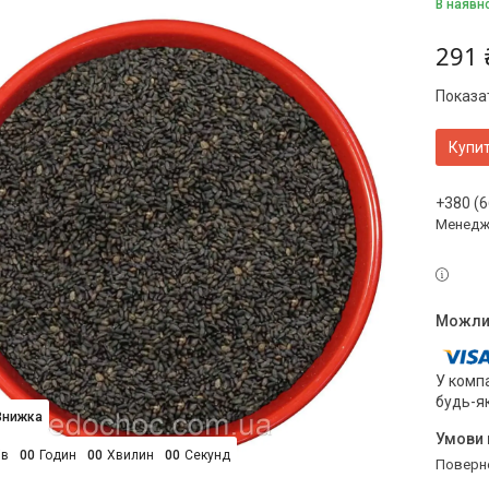
В наявн
291 
Показат
Купи
+380 (6
Менедж
У компа
будь-я
ів
0
0
Годин
0
0
Хвилин
0
0
Секунд
поверн