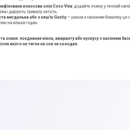
рафінована кокосова олія Coco Viva
: додайте ложку у теплий нап
ізм і дарують тривалу ситість.
ста мигдальна або з кеш'ю Gustiy
— разом з насінням базиліку це
ією на кілька годин.
 та злаки:
поєднання кіноа, амаранту або кускусу з насінням баз
після якого не тягне на сон чи солодке.