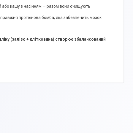
ій або кашу з насінням — разом вони очищують
 справжня протеїнова бомба, яка забезпечить мозок
иліку (залізо + клітковина) створює збалансований