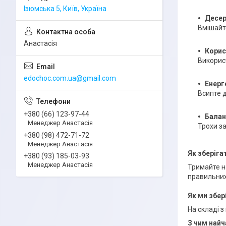
Ізюмська 5, Київ, Україна
Десер
Вмішайте
Анастасія
Корис
Використ
edochoc.com.ua@gmail.com
Енерг
Всипте д
+380 (66) 123-97-44
Балан
Менеджер Анастасія
Трохи за
+380 (98) 472-71-72
Менеджер Анастасія
Як зберіга
+380 (93) 185-03-93
Менеджер Анастасія
Тримайте на
правильних 
Як ми збер
На складі 
З чим найч