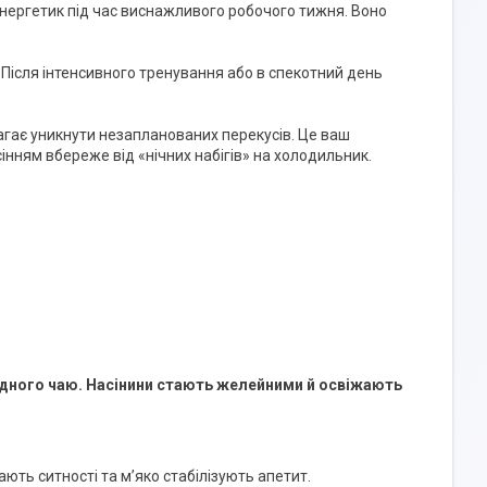
енергетик під час виснажливого робочого тижня. Воно
 Після інтенсивного тренування або в спекотний день
агає уникнути незапланованих перекусів. Це ваш
сінням вбереже від «нічних набігів» на холодильник.
олодного чаю. Насінини стають желейними й освіжають
ють ситності та м’яко стабілізують апетит.