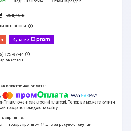
ості
Код:
5316872594
Оптом і в роздріб
₴
320,10 ₴
и оптові ціни
ти
Купити з
6) 123-97-44
ер Анастасія
нії підключені електронні платежі. Тепер ви можете купити
кий товар не покидаючи сайту.
ення товару протягом 14 днів
за рахунок покупця