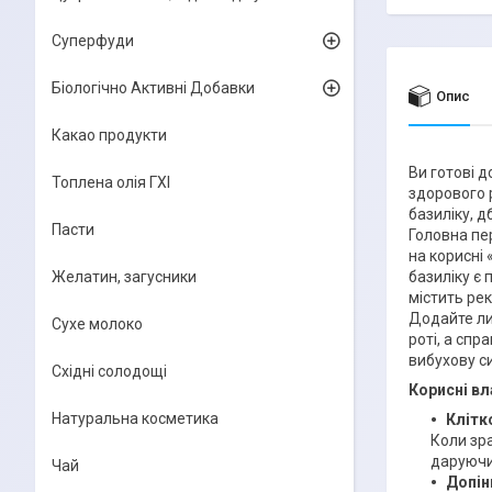
Суперфуди
Біологічно Активні Добавки
Опис
Какао продукти
Ви готові д
Топлена олія ГХІ
здорового 
базиліку, д
Пасти
Головна пе
на корисні 
Желатин, загусники
базиліку є
містить рек
Додайте лиш
Сухе молоко
роті, а спр
вибухову с
Східні солодощі
Корисні вл
Натуральна косметика
Клітк
Коли зра
даруючи 
Чай
Допін