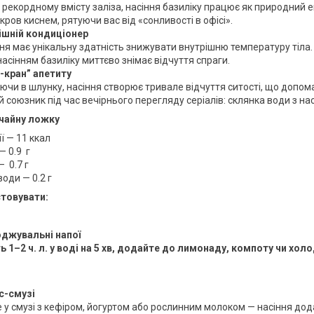
 рекордному вмісту заліза, насіння базиліку працює як природний 
кров киснем, рятуючи вас від «сонливості в офісі».
ішній кондиціонер
ня має унікальну здатність знижувати внутрішню температуру тіла.
 насінням базиліку миттєво знімає відчуття спраги.
-кран” апетиту
ючи в шлунку, насіння створює тривале відчуття ситості, що допом
 союзник під час вечірнього перегляду серіалів: склянка води з на
 чайну ложку
ї — 11
ккал
— 0.9 г
 —
0.7
г
оди — 0.2 г
стовувати:
джувальні напої
ь 1–2 ч. л. у воді на 5 хв, додайте до лимонаду, компоту чи х
с-смузі
у смузі з кефіром, йогуртом або рослинним молоком — насіння дода