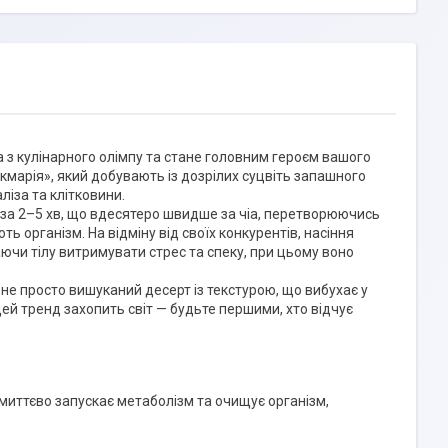
а з кулінарного олімпу та стане головним героєм вашого
кмарія», який добувають із дозрілих суцвіть запашного
ліза та клітковини.
 за 2–5 хв, що вдесятеро швидше за чіа, перетворюючись
ь організм. На відміну від своїх конкурентів, насіння
чи тілу витримувати стрес та спеку, при цьому воно
е не просто вишуканий десерт із текстурою, що вибухає у
цей тренд захопить світ — будьте першими, хто відчує
і миттєво запускає метаболізм та очищує організм,