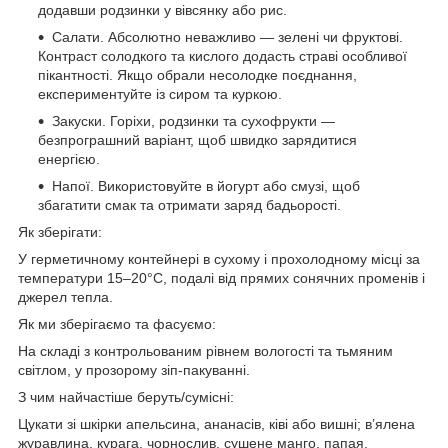
додавши родзинки у вівсянку або рис.
Салати. Абсолютно неважливо — зелені чи фруктові.
Контраст солодкого та кислого додасть страві особливої
пікантності. Якщо обрали несолодке поєднання,
експериментуйте із сиром та куркою.
Закуски. Горіхи, родзинки та сухофрукти —
безпрограшний варіант, щоб швидко зарядитися
енергією.
Напої. Використовуйте в йогурт або смузі, щоб
збагатити смак та отримати заряд бадьорості.
Як зберігати:
У герметичному контейнері в сухому і прохолодному місці за
температури 15–20°C, подалі від прямих сонячних променів і
джерел тепла.
Як ми зберігаємо та фасуємо:
На складі з контрольованим рівнем вологості та тьмяним
світлом, у прозорому зіп-пакуванні.
З чим найчастіше беруть/cумісні:
Цукати зі шкірки апельсина, ананасів, ківі або вишні; в’ялена
журавлина, курага, чорнослив, сушене манго, папая,