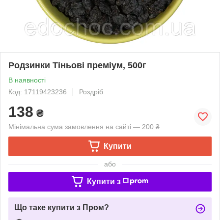
Родзинки Тіньові преміум, 500г
В наявності
Код: 17119423236
Роздріб
138
₴
Мінімальна сума замовлення на сайті — 200 ₴
Купити
або
Купити з
Що таке купити з Пром?