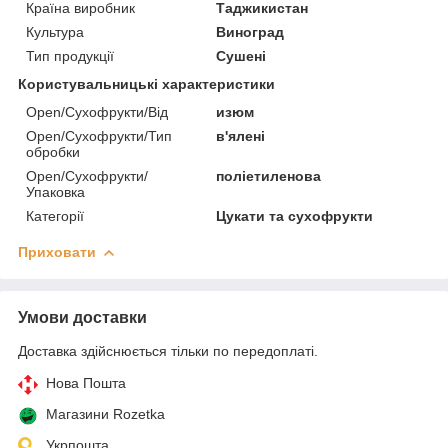
Країна виробник
Таджикистан
Культура
Виноград
Тип продукції
Сушені
Користувальницькі характеристики
Open/Сухофрукти/Від
изюм
Open/Сухофрукти/Тип
в'ялені
обробки
Open/Сухофрукти/
поліетиленова
Упаковка
Категорії
Цукати та сухофрукти
Приховати
Умови доставки
Доставка здійснюється тільки по передоплаті.
Нова Пошта
Магазини Rozetka
Укрпошта