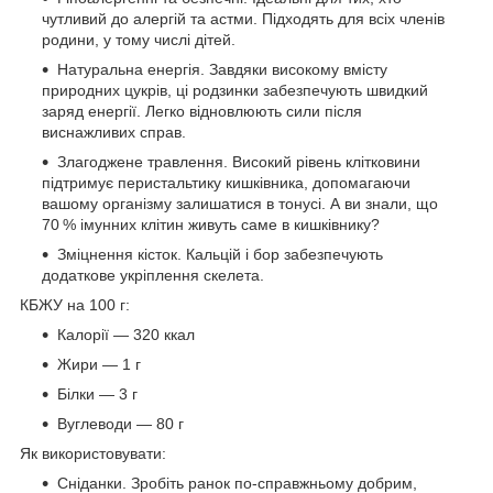
чутливий до алергій та астми. Підходять для всіх членів
родини, у тому числі дітей.
Натуральна енергія. Завдяки високому вмісту
природних цукрів, ці родзинки забезпечують швидкий
заряд енергії. Легко відновлюють сили після
виснажливих справ.
Злагоджене травлення. Високий рівень клітковини
підтримує перистальтику кишківника, допомагаючи
вашому організму залишатися в тонусі. А ви знали, що
70 % імунних клітин живуть саме в кишківнику?
Зміцнення кісток. Кальцій і бор забезпечують
додаткове укріплення скелета.
КБЖУ на 100 г:
Калорії — 320 ккал
Жири — 1 г
Білки — 3 г
Вуглеводи — 80 г
Як використовувати:
Сніданки. Зробіть ранок по-справжньому добрим,