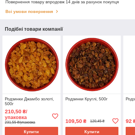
Повернення товару впродовж 14 днів за рахунок покупця
Всі умови повернення
Подібні товари компанії
Родзинки Джамбо золоті,
Родзинки Круглі, 500г
Родз
500г
210,50
₴/
упаковка
109,50
92
₴
120,45 ₴
231,55 ₴/упаковка
Купити
Купити