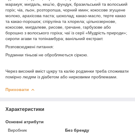
маракуя; мигдаль, кеш’ю, фундук, бразильський та волоський
горіх; чіа, льон, розторопша, чорний кмин; кокосове згущене
молоко, арахісова паста; шоколад; какао-масло, терте какао
та какао-порошок; спіруліна та хлорела; цільнозернове,
кокосове, мигдалеве, рисове, гречане, гарбузове або
борошно з волоського горіха; чаї із серії «Мудрість природи»;
сиропи агави та топінамбура; ванільний екстракт.
Розповсюджені питання:
Родзинки тіньові не обробляються сіркою.
Через високий вміст цукру та калію родзинки треба споживати
помірно людям із діабетом або нирковими проблемами.
Приховати
Характеристики
Основні атрибути
Виробник
Без бренду