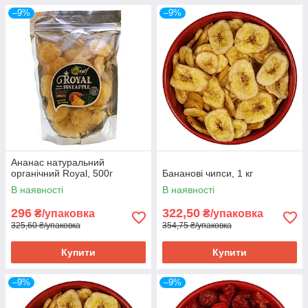
–9%
–9%
Ананас натуральний
органічний Royal, 500г
Бананові чипси, 1 кг
В наявності
В наявності
296
322,50
₴/упаковка
₴/упаковка
325,60 ₴/упаковка
354,75 ₴/упаковка
Купити
Купити
–9%
–9%