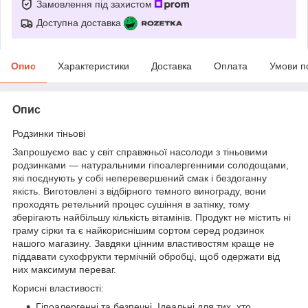
Замовлення під захистом
Доступна доставка
Опис
Характеристики
Доставка
Оплата
Умови п
Опис
Родзинки тіньові
Запрошуємо вас у світ справжньої насолоди з тіньовими
родзинками — натуральними гіпоалергенними солодощами,
які поєднують у собі неперевершений смак і бездоганну
якість. Виготовлені з відбірного темного винограду, вони
проходять ретельний процес сушіння в затінку, тому
зберігають найбільшу кількість вітамінів. Продукт не містить ні
граму сірки та є найкориснішим сортом серед родзинок
нашого магазину. Завдяки цінним властивостям краще не
піддавати сухофрукти термічній обробці, щоб одержати від
них максимум переваг.
Корисні властивості:
Гіпоалергенні та безпечні. Ідеальні для тих, хто