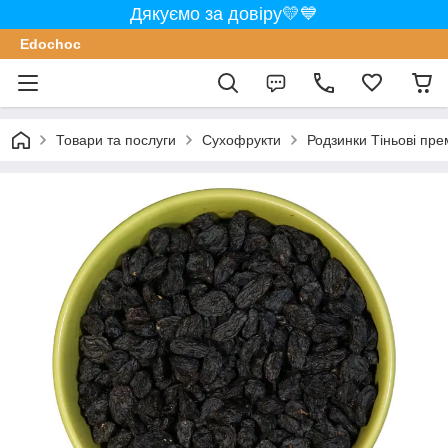
Дякуємо за довіру💛💙
Edochoс
Товари та послуги
Сухофрукти
Родзинки Тіньові пре