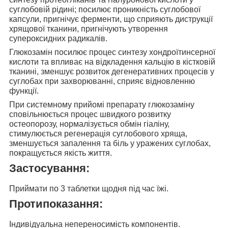
суглобовій рідині; посилює проникність суглобової
капсули, пригнічує ферменти, що сприяють диструкції
хрящової тканини, пригнічують утворення
супероксидних радикалів.
Глюкозамін посилює процес синтезу
хондроїтинсерної
кислоти та впливає на відкладення кальцію в кістковій
тканині, зменшує розвиток дегенеративних процесів у
суглобах при захворюванні, сприяє відновленню
функції.
При системному прийомі препарату
глюкозаміну
сповільнюється процес швидкого розвитку
остеопорозу, нормалізується обмін гіаліну,
стимулюється регенерація суглобового хряща,
зменшується запалення та біль у уражених суглобах,
покращується якість життя.
Застосування:
Приймати по 3 таблетки щодня
під час їжі.
Протипоказання:
Індивідуальна непереносимість компонентів.