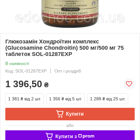
Глюкозамін Хондроїтин комплекс
(Glucosamine Chondroitin) 500 мг/500 мг 75
таблеток SOL-01287EXP
В наявності
Код: SOL-01287EXP
Опт і роздріб
1 396,50
₴
1 381 ₴
від 2 шт.
1 356 ₴
від 5 шт.
1 288 ₴
від 25 шт.
Купити
або
Купити з