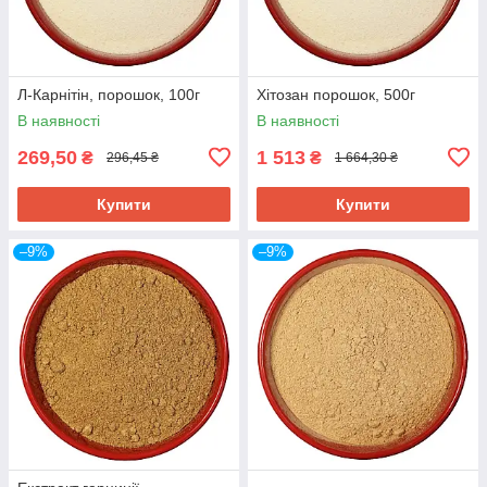
Л-Карнітін, порошок, 100г
Хітозан порошок, 500г
В наявності
В наявності
269,50
1 513
₴
₴
296,45 ₴
1 664,30 ₴
Купити
Купити
–9%
–9%