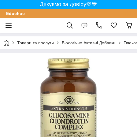
Дякуємо за довіру💛💙
Edochoс
Товари та послуги
Біологічно Активні Добавки
Глюкоз