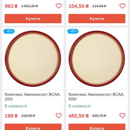
993
104,50
₴
₴
1 092,30 ₴
114,95 ₴
Купити
Купити
–9%
–9%
Комплекс Амінокислот ВСАА,
Комплекс Амінокислот ВСАА,
200г
500г
В наявності
В наявності
199
482,50
₴
₴
218,90 ₴
530,75 ₴
Купити
Купити