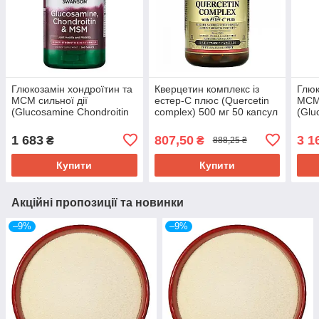
Глюкозамін хондроїтин та
Кверцетин комплекс із
Глюк
МСМ сильної дії
естер-C плюс (Quercetin
МСМ 
(Glucosamine Chondroitin
complex) 500 мг 50 капсул
(Glu
and Msm) 240 таблеток
SOL-02318
MSM 
SWV-11081EXP
табл
1 683
807,50
3 1
₴
₴
888,25 ₴
Купити
Купити
Акційні пропозиції та новинки
–9%
–9%