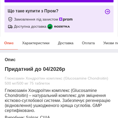
Що таке купити з Пром?
Замовлення під захистом
Доступна доставка
Опис
Характеристики
Доставка
Оплата
Умови п
Опис
Придатний до 04/2026р
Глюкозамін Хондроїтин комплекс (Glucosamine Chondroitin)
500 мг/500 мг 75 таблеток
Глюкозамін Хондроїтин комплекс (Glucosamine
Chondroitin)
– натуральний комплекс для зміцнення
кістково-суглобової системи. Забезпечує регенерацію
(відновлення) ушкодженого хряща суглобів. GMP
сертифіковано.
Виробник:
Solgar, США