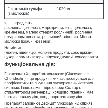
Глюкозамін сульфат
1020 мг
(з молюсків)
Інші інгредієнти:
рослинна целюлоза, мікрокристалічна целюлоза,
кремнезем, магнію стеарат рослинний, рослинна
стеаринова кислота, рослинний гліцерин. Містить
молюски (краби, креветки).
Не містить:
глютен, пшеницю, молочні продукти, сою, дріжджі,
цукор, ароматизатори, підсолоджувачі, консерванти.
Функціональна дія:
Глюкозамін Хондроїтин комплекс (Glucosamine
Chondroitin)
– це продукт, який застосовується для
профілактики та лікування захворювань кісткової
системи. Глюкозамін гідрохлорид Солгар є
стимулятором регенерації хрящової тканини, має
протизапальну дію, хондропротективну дію.
Препарат заповнює дефіцит
глюкозаміну, сприяє
синтезу протеогліканів та гіалуронової кислоти у