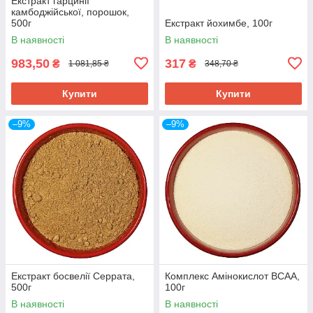
Екстракт гарцинії
камбоджійської, порошок,
500г
Екстракт йохимбе, 100г
В наявності
В наявності
983,50
317
₴
₴
1 081,85 ₴
348,70 ₴
Купити
Купити
–9%
–9%
Екстракт босвелії Серрата,
Комплекс Амінокислот ВСАА,
500г
100г
В наявності
В наявності