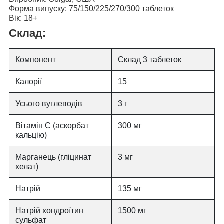
Форма випуску:
75/150/225/270/300 таблеток
Вік:
18+
Склад:
Компонент
Склад 3 таблеток
Калорії
15
Усього вуглеводів
3 г
Вітамін С (аскорбат
300 мг
кальцію)
Марганець (гліцинат
3 мг
хелат)
Натрій
135 мг
Натрій хондроїтин
1500 мг
сульфат