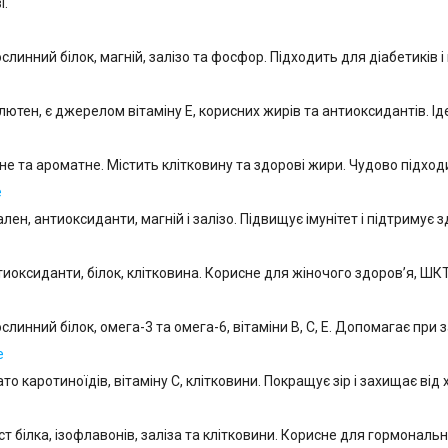
і.
ослинний білок, магній, залізо та фосфор. Підходить для діабетиків
глютен, є джерелом вітаміну E, корисних жирів та антиоксидантів. І
не та ароматне. Містить клітковину та здорові жири. Чудово підход
е
лен, антиоксиданти, магній і залізо. Підвищує імунітет і підтримує з
тиоксиданти, білок, клітковина. Корисне для жіночого здоров’я, ШК
слинний білок, омега-3 та омега-6, вітаміни B, C, E. Допомагає при
е
то каротиноїдів, вітаміну C, клітковини. Покращує зір і захищає ві
т білка, ізофлавонів, заліза та клітковини. Корисне для гормональн