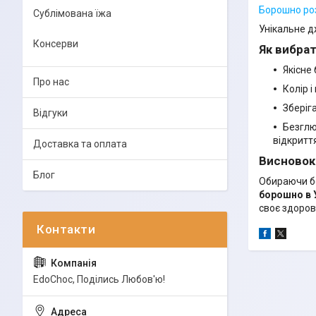
Борошно ро
Сублімована їжа
Унікальне д
Консерви
Як вибрат
Якісне
Про нас
Колір 
Зберіг
Відгуки
Безглю
відкритт
Доставка та оплата
Висновок
Блог
Обираючи бо
борошно в У
своє здоров’
EdoСhoc, Поділись Любов'ю!