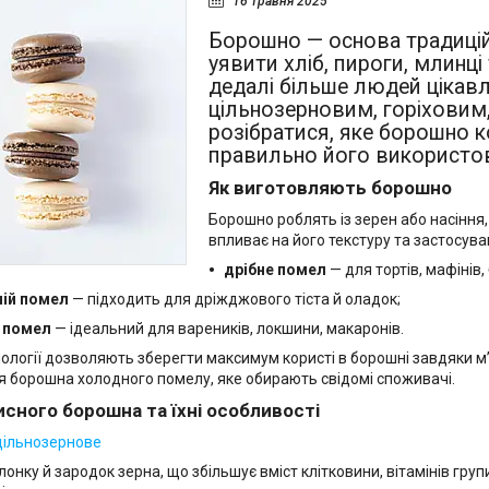
16 травня 2025
Борошно — основа традиційно
уявити хліб, пироги, млинці
дедалі більше людей цікав
цільнозерновим, горіховим
розібратися, яке борошно к
правильно його використо
Як виготовляють борошно
Борошно роблять із зерен або насіння
впливає на його текстуру та застосува
дрібне помел
— для тортів, мафінів, 
ній помел
— підходить для дріжджового тіста й оладок;
 помел
— ідеальний для вареників, локшини, макаронів.
нології дозволяють зберегти максимум користі в борошні завдяки м
 борошна холодного помелу, яке обирають свідомі споживачі.
сного борошна та їхні особливості
цільнозернове
лонку й зародок зерна, що збільшує вміст клітковини, вітамінів груп