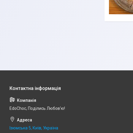
EdoСhoc, Поділись Любов'ю!
Ізюмська 5, Київ, Україна