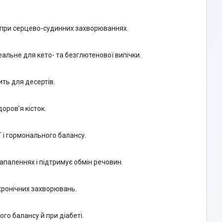
 і при серцево-судинних захворюваннях.
деальне для кето- та безглютенової випічки.
ить для десертів.
доров’я кісток.
Т і гормонального балансу.
 запаленнях і підтримує обмін речовин.
д хронічних захворювань.
ого балансу й при діабеті.