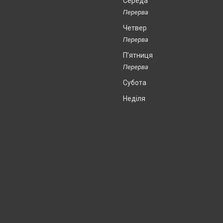
Середа
Четвер
Пʼятниця
Субота
Неділя