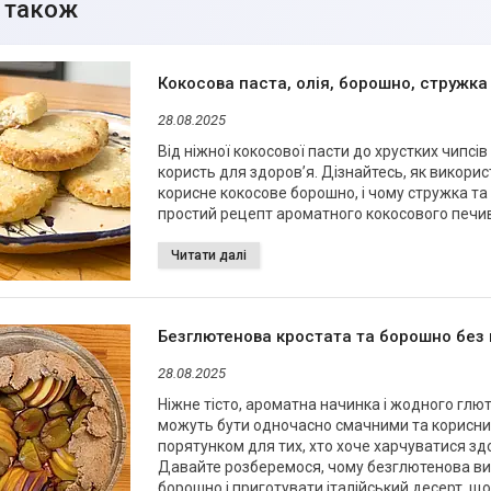
Кокосова паста, олія, борошно, стружка 
28.08.2025
Від ніжної кокосової пасти до хрустких чипсі
користь для здоров’я. Дізнайтесь, як викорис
корисне кокосове борошно, і чому стружка т
простий рецепт ароматного кокосового печив
Безглютенова кростата та борошно без 
28.08.2025
Ніжне тісто, ароматна начинка і жодного гл
можуть бути одночасно смачними та корисни
порятунком для тих, хто хоче харчуватися зд
Давайте розберемося, чому безглютенова вип
борошно і приготувати італійський десерт, щ