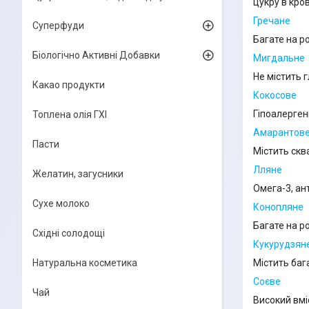
цукру в кров
Гречане
Суперфуди
Багате на р
Біологічно Активні Добавки
Мигдальне
Не містить 
Какао продукти
Кокосове
Гіпоалерген
Топлена олія ГХІ
Амарантов
Пасти
Містить сква
Лляне
Желатин, загусники
Омега-3, ан
Сухе молоко
Конопляне
Багате на ро
Східні солодощі
Кукурудзян
Містить бага
Натуральна косметика
Соєве
Чай
Високий вміс