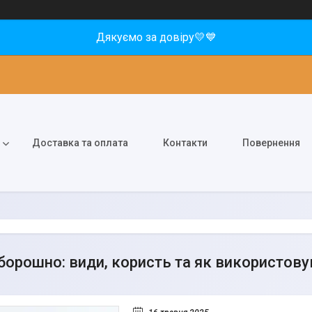
Дякуємо за довіру💛💙
Доставка та оплата
Контакти
Повернення
борошно: види, користь та як використову