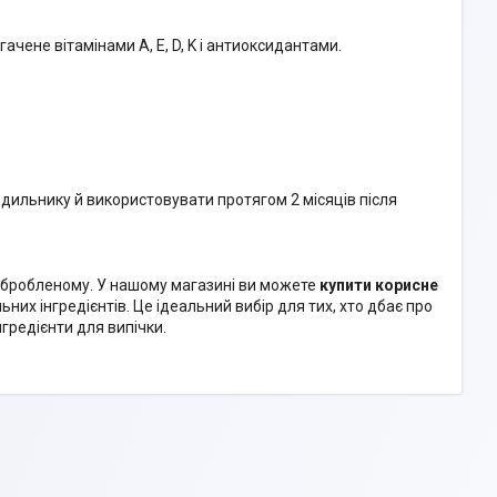
ачене вітамінами A, E, D, K і антиоксидантами.
дильнику й використовувати протягом 2 місяців після
обробленому. У нашому магазині ви можете
купити корисне
ьних інгредієнтів. Це ідеальний вибір для тих, хто дбає про
нгредієнти для випічки.