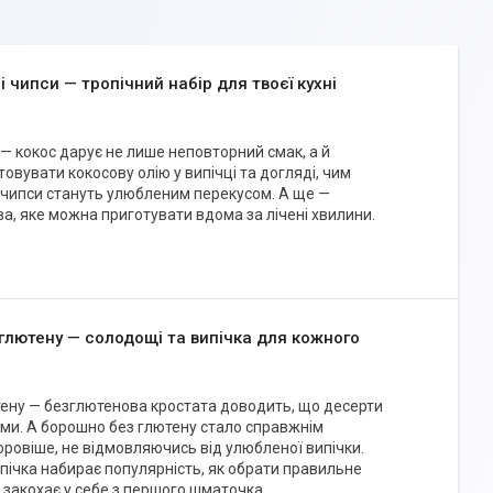
і чипси — тропічний набір для твоєї кухні
в — кокос дарує не лише неповторний смак, а й
товувати кокосову олію у випічці та догляді, чим
а чипси стануть улюбленим перекусом. А ще —
а, яке можна приготувати вдома за лічені хвилини.
глютену — солодощі та випічка для кожного
ютену — безглютенова кростата доводить, що десерти
ми. А борошно без глютену стало справжнім
оровіше, не відмовляючись від улюбленої випічки.
ічка набирає популярність, як обрати правильне
о закохає у себе з першого шматочка.