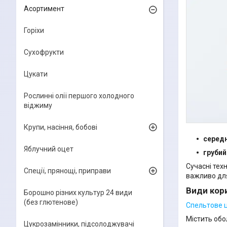
Асортимент
Горіхи
Сухофрукти
Цукати
Рослинні олії першого холодного
віджиму
Крупи, насіння, бобові
серед
Яблучний оцет
грубий
Сучасні тех
Спеції, прянощі, приправи
важливо для
Види кори
Борошно різних культур 24 види
(без глютенове)
Спельтове 
Містить обо
Цукрозамінники, підсолоджувачі