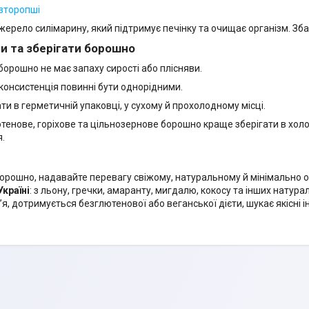
зторопші
жерело силімарину, який підтримує печінку та очищає організм. Збаг
и та зберігати борошно
 борошно не має запаху сирості або плісняви.
і консистенція повинні бути однорідними.
ати в герметичній упаковці, у сухому й прохолодному місці.
тенове, горіхове та цільнозернове борошно краще зберігати в холо
я.
рошно, надавайте перевагу свіжому, натуральному й мінімально 
країні
: з льону, гречки, амаранту, мигдалю, кокосу та інших натурал
я, дотримується безглютенової або веганської дієти, шукає якісні і