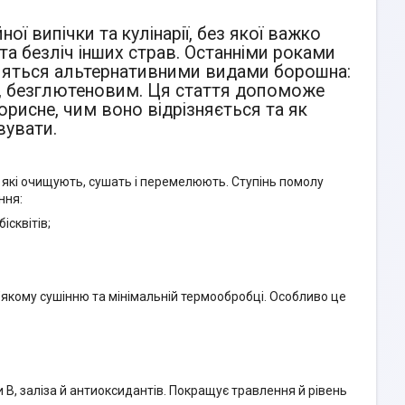
ї випічки та кулінарії, без якої важко
 та безліч інших страв. Останніми роками
ляться альтернативними видами борошна:
, безглютеновим. Ця стаття допоможе
орисне, чим воно відрізняється та як
вувати.
, які очищують, сушать і перемелюють. Ступінь помолу
ння:
бісквітів;
’якому сушінню та мінімальній термообробці. Особливо це
и B, заліза й антиоксидантів. Покращує травлення й рівень