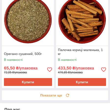
Палочка кориці маленька, 1
Орегано сушений, 500г
кг
В наявності
В наявності
65,50
433,50
₴/упаковка
₴/упаковка
72,05 ₴/упаковка
476,85 ₴/упаковка
Купити
Купити
Показати ще
Про нас