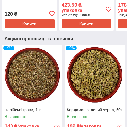
423,50
178
₴/
упаковка
упа
120
₴
465,85 ₴/упаковка
196,3
Купити
Купити
Акційні пропозиції та новинки
–9%
–9%
Італійські трави, 1 кг
Кардамон зелений зерна, 50г
В наявності
В наявності
143
199
₴/упаковка
₴/упаковка