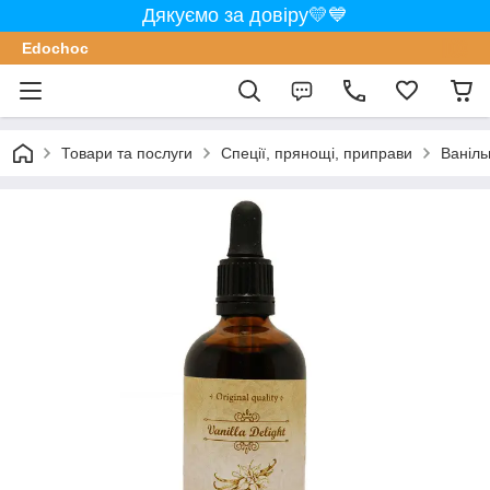
Дякуємо за довіру💛💙
Edochoс
Товари та послуги
Спеції, прянощі, приправи
Ваніль