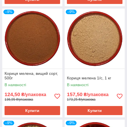
–9%
–9%
Кориця мелена, вищий сорт,
500г
Кориця мелена 1/с, 1 кг
В наявності
В наявності
124,50
157,50
₴/упаковка
₴/упаковка
136,95 ₴/упаковка
173,25 ₴/упаковка
Купити
Купити
–9%
–9%