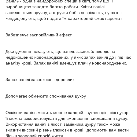
Ваніль - одна з найдорожчих спецій в світі, тому що її
виробництво занадто багато роботи. Квітки ванілі
запилюються вручну, а стручки бобів дозрівають, сушать і
кондиціонують, щоб надати їм характерний смак і аромат.
Забезпечує заспокійливий ефект
Дослідження показують, що ваніль заспокійливо діє на
недоношених новонароджених, у яких запах ванілі до і під час
аналізу крові. Запах ванілі зменшує плач у новонароджених.
Запах ванілі заспокоює і дорослих.
Допомагає обмежити споживання цукру
Оскільки ваніль містить менше калорій і вуглеводів, ніж цукор,
її можна використовувати для зменшення споживання цукру.
Використання ванілі в якості замінника цукру також може
знизити високий рівень глюкози в крові і допомогти вам вести
більш здоровий спосіб життя.