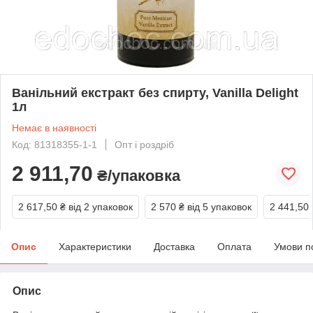
Ванільний екстракт без спирту, Vanilla Delight
1л
Немає в наявності
Код: 81318355-1-1
Опт і роздріб
2 911,70
₴/упаковка
2 617,50 ₴
від 2 упаковок
2 570 ₴
від 5 упаковок
2 441,50 
Опис
Характеристики
Доставка
Оплата
Умови п
Опис