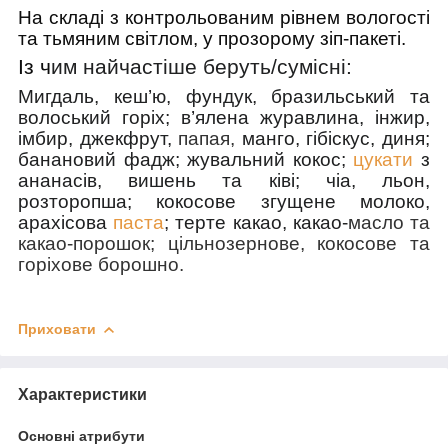
На складі з контрольованим рівнем вологості
та тьмяним світлом, у прозорому зіп-пакеті.
Із ч
им найчастіше беруть/cумісні:
Мигдаль, кеш’ю, фундук, бразильський та
волоський горіх; в’ялена журавлина, інжир,
імбир, джекфрут,
папая,
манго, гібіскус, диня;
банановий фадж; жувальний кокос;
цукати
з
ананасів, вишень та ківі; чіа, льон,
розторопша; кокосове згущене молоко,
арахісова
паста
; терте какао, какао-
масло та
какао-порошок; цільнозернове, кокосове та
горіхове борошно.
Приховати
Характеристики
Основні атрибути