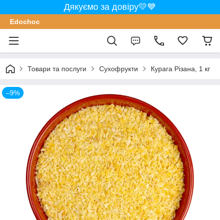
Дякуємо за довіру💛💙
Edochoс
Товари та послуги
Сухофрукти
Курага Різана, 1 кг
–9%