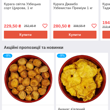
Курага світла Узбецька
Курага Джамбо
Кура
сорт Цукрова, 1 кг
Узбекистан Преміум 1 кг
Тадж
194
229,50
280,50
₴
₴
252,45 ₴
308,55 ₴
213,4
Купити
Купити
Акційні пропозиції та новинки
–9%
–9%
Ананас в'ялений