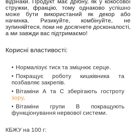
відзнаки. Продукт має дрібну, як у кокосової
стружки, фракцію, тому однаково
успішно
може б
ути використаний як декор або
начинка. Ризикуйте, комбінуйте, не
зупиняйтеся, поки не досягнете досконалості,
а ми завжди вас підтримаємо!
Корисні властивості:
Нормалізує тиск та зміцнює серце.
Покращує роботу кишківника та
позбавляє закрепів.
Вітаміни А та
С
зберігають гостроту
зору
.
Вітаміни групи В покращують
функціонування нервової системи.
КБЖУ на 100 г: