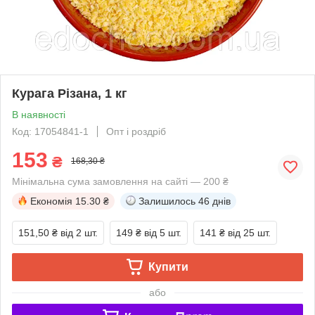
Курага Різана, 1 кг
В наявності
Код: 17054841-1
Опт і роздріб
153
₴
168,30 ₴
Мінімальна сума замовлення на сайті — 200 ₴
Економія
15.30 ₴
Залишилось
46 днів
151,50 ₴
від 2 шт.
149 ₴
від 5 шт.
141 ₴
від 25 шт.
Купити
або