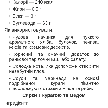
Калорії —
240
ккал
Жири —
0,5
г
Білки —
3
г
Вуглеводи —
63
г
Як використовувати:
Чудова начинка для пухкого
ароматного хліба, булочок, печива,
кексів та кремових десертів.
Корисний та смачний додаток до
ранкової тарілочки каші або салату.
Солодка нота, яка допоможе створити
незабутній плов.
Соуси та маринади на основі
подрібненої кураги пікантно
підсолоджують страви з м’яса та риби.
Сирки з курагою та медом
Інгредієнти
: