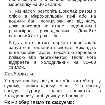
морозилку на 30 хвилин.
Тим часом розтопіть шоколад разом з
олією в мікрохвильовій печі або на
водяній бані, помішуючи час від часу,
доки шоколад не стане гладеньким і
рівномірно розподіленим. Додайте
ванільний екстракт і сіль.
Дістаньте застиглі сирки та повністю
їх
занурте в топлений шоколад. Викладіть
їх
на великій тарілці,
покритою харчовою
плівкою або пергаментом. Після чого
відправте в холодильник на 30–60
хвилин.
Як зберігати:
У герметичному пакуванні або контейнері, у
сухому, прохолодному місці. У спекотну
погоду курагу краще зберігати в
холодильнику, щоб уникнути бродіння.
Як ми зберігаємо та фасуємо: