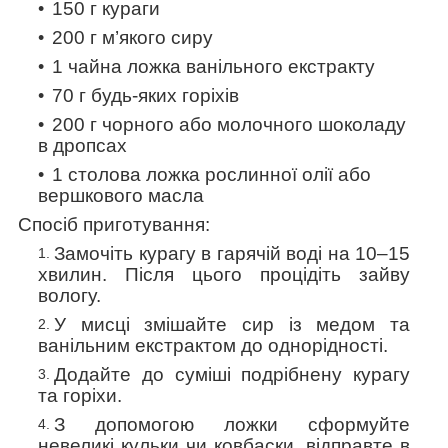
150 г кураги
200 г м’якого сиру
1 чайна ложка ванільного екстракту
70 г будь-яких горіхів
200 г чорного або молочного шоколаду
в дропсах
1 столова ложка рослинної олії або
вершкового
масла
Спосіб приготування:
Замочіть курагу в гарячій воді на 10–15
хвилин. Після цього процідіть зайву
вологу.
У мисці змішайте сир із медом та
ванільним екстрактом до однорідності.
Додайте до суміші подрібнену курагу
та горіхи.
З допомогою
ложки сформуйте
невеликі кульки чи ковбаски, відправте в