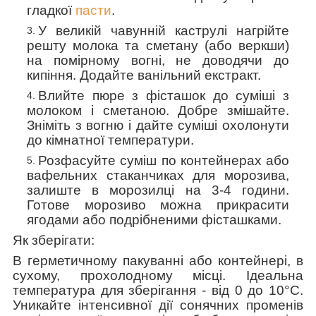
гладкої
пасти
.
У великій чавунній каструлі нагрійте
решту молока та сметану (або веркши)
на помірному вогні, не доводячи до
кипіння. Додайте ванільний екстракт.
Влийте пюре з фісташок до суміші з
молоком і сметаною. Добре змішайте.
Зніміть з вогню і дайте суміші охолонути
до кімнатної температури.
Розфасуйте суміш по контейнерах або
вафельних стаканчиках для морозива,
залиште в морозилці на 3-4 години.
Готове морозиво можна прикрасити
ягодами або подрібненими фісташками.
Як зберігати:
В герметичному пакуванні або контейнері, в
сухому, прохолодному місці. Ідеальна
температура для зберігання - від 0 до 10°C.
Уникайте інтенсивної дії сонячних променів