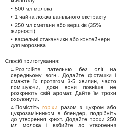
ксилітолу
500 мл молока
1 чайна ложка ванільного екстракту
250 мл сметани або вершків (35%
жирності)
вафельні стаканчики або контейнери
для морозива
Спосіб приготування:
Розігрійте пательню без олії на
середньому вогні. Додайте фісташки і
смажте їх протягом 3-5 хвилин, часто
помішуючи, доки вони повніше не
розкриють свій аромат. Дайте їм трохи
охолонути.
Помістіть
горіхи
разом з цукром або
цукрозамінником в блендер, подрібніть
до утворення крихт. Додайте трохи 250
мл молока і взбийте до утворення