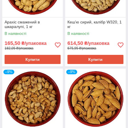
Арахіс смажений в
Кеш'ю сирий, калібр W320, 1
шкаралупі, 1 кг
кг
В наявності
В наявності
165,50
614,50
₴/упаковка
₴/упаковка
182,05 ₴/упаковка
675,95 ₴/упаковка
Купити
Купити
–9%
–9%