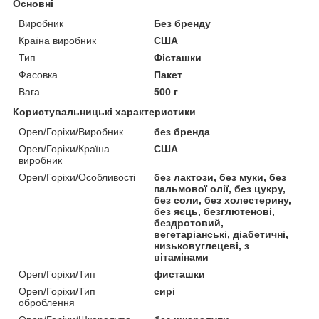
Основні
Виробник
Без бренду
Країна виробник
США
Тип
Фісташки
Фасовка
Пакет
Вага
500 г
Користувальницькі характеристики
Open/Горіхи/Виробник
без бренда
Open/Горіхи/Країна
США
виробник
Open/Горіхи/Особливості
без лактози, без муки, без
пальмової олії, без цукру,
без соли, без холестерину,
без яєць, безглютенові,
бездротовий,
вегетаріанські, діабетичні,
низьковуглецеві, з
вітамінами
Open/Горіхи/Тип
фисташки
Open/Горіхи/Тип
сирі
оброблення