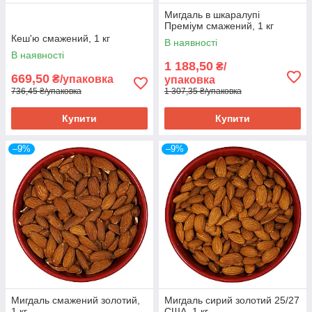
Мигдаль в шкаралупі
Преміум смажений, 1 кг
Кеш'ю смажений, 1 кг
В наявності
В наявності
1 188,50
₴/
669,50
₴/упаковка
упаковка
736,45 ₴/упаковка
1 307,35 ₴/упаковка
Купити
Купити
–9%
–9%
Мигдаль смажений золотий,
Мигдаль сирий золотий 25/27
1 кг
США, 1 кг