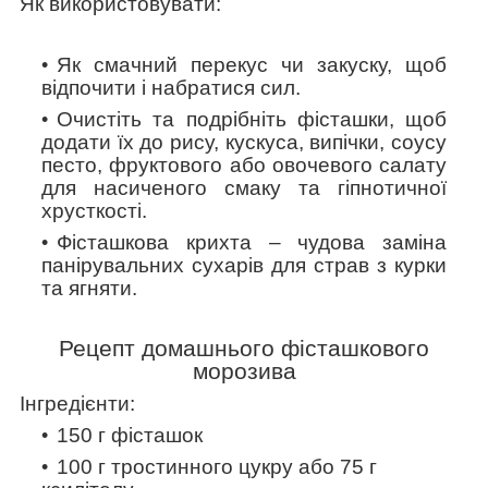
Як використовувати:
Як смачний перекус чи закуску, щоб
відпочити і набратися сил.
Очистіть та подрібніть фісташки, щоб
додати їх до рису, кускуса, випічки, соусу
песто, фруктового або овочевого салату
для насиченого смаку та гіпнотичної
хрусткості.
Фісташкова крихта – чудова заміна
панірувальних сухарів для страв з курки
та ягняти.
Рецепт домашнього фісташкового
морозива
Інгредієнти:
150 г фісташок
100 г тростинного цукру або 75 г