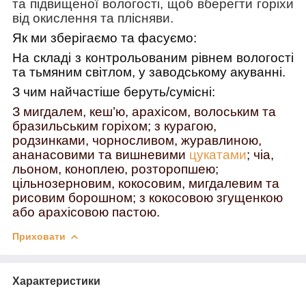
та підвищеної вологості, щоб вберегти горіхи
від окислення та плісняви.
Як ми зберігаємо та фасуємо:
На
складі з контрольованим рівнем вологості
та тьмяним світлом, у заводському акуванні.
З чим найчастіше беруть/cумісні:
З мигдалем, кеш’ю, арахісом, волоським та
бразильським горіхом; з курагою,
родзинками, чорносливом, журавлиною,
ананасовими та вишневими
цукатами
; чіа,
льоном, коноплею, розторопшею;
цільнозерновим, кокосовим, мигдалевим та
рисовим борошном; з кокосовою згущенкою
або арахісовою пастою.
Приховати
Характеристики