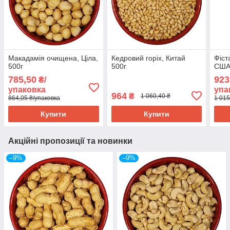
Макадамія очищена, Ціла,
Кедровий горіх, Китай
Фіст
500г
500г
США,
785,50
923
₴/
упаковка
упа
964
₴
1 060,40 ₴
864,05 ₴/упаковка
1 015
Купити
Купити
Акційні пропозиції та новинки
–9%
–9%