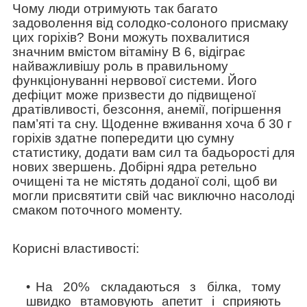
Чому люди отримують так багато
задоволення від солодко-солоного присмаку
цих горіхів? Вони можуть похвалитися
значним вмістом вітаміну В 6, відіграє
найважливішу роль в правильному
функціонуванні нервової системи. Його
дефіцит може призвести до підвищеної
дратівливості, безсоння, анемії, погіршення
пам’яті та сну. Щоденне вживання хоча б 30 г
горіхів здатне попередити цю сумну
статистику, додати вам сил та бадьорості для
нових звершень. Добірні ядра ретельно
очищені та не містять доданої солі, щоб ви
могли присвятити свій час виключно насолоді
смаком поточного моменту.
Корисні властивості:
На 20% складаються з білка, тому
швидко втамовують апетит і сприяють