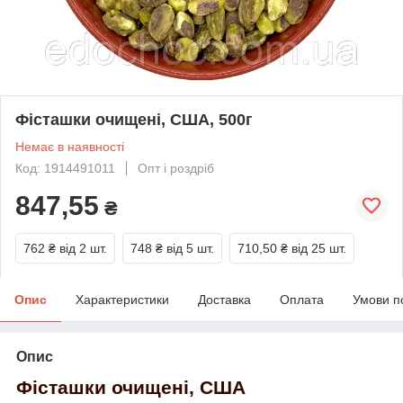
Фісташки очищені, США, 500г
Немає в наявності
Код: 1914491011
Опт і роздріб
847,55
₴
762 ₴
від 2 шт.
748 ₴
від 5 шт.
710,50 ₴
від 25 шт.
Опис
Характеристики
Доставка
Оплата
Умови п
Опис
Фісташки очищені, США