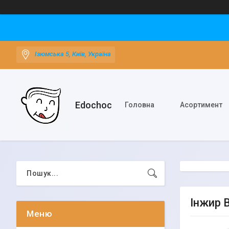
Ізюмська 5, Київ, Україна
Edochoс
Головна
Асортимент
Інжир В