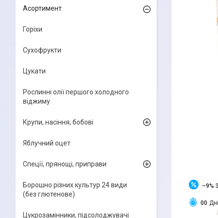
Асортимент
Горіхи
Сухофрукти
Цукати
Рослинні олії першого холодного
віджиму
Крупи, насіння, бобові
Яблучний оцет
Спеції, прянощі, приправи
Борошно різних культур 24 види
–9%
(без глютенове)
0
0
Дн
Цукрозамінники, підсолоджувачі