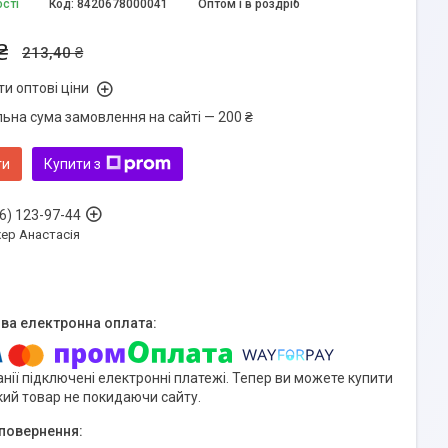
ості
Код:
8420678000041
Оптом і в роздріб
₴
213,40 ₴
и оптові ціни
льна сума замовлення на сайті — 200 ₴
ти
Купити з
6) 123-97-44
ер Анастасія
нії підключені електронні платежі. Тепер ви можете купити
кий товар не покидаючи сайту.