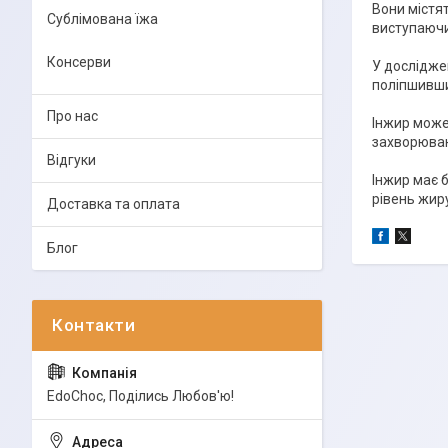
Вони містя
Сублімована їжа
виступаючи
Консерви
У дослідже
поліпшивши
Про нас
Інжир може
захворюва
Відгуки
Інжир має 
рівень жиру
Доставка та оплата
Блог
EdoСhoc, Поділись Любов'ю!