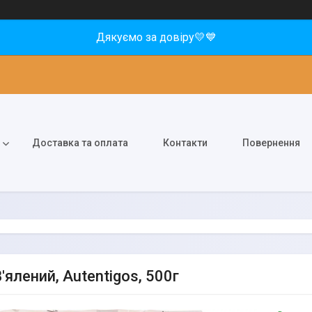
Дякуємо за довіру💛💙
Доставка та оплата
Контакти
Повернення
'ялений, Autentigos, 500г