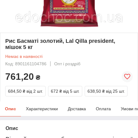
Рис Басматі золотий, Lal Qilla president,
мішок 5 кг
Немає в наявності
Код: 8901161104786
Опт і роздріб
761,20
₴
684,50 ₴
від 2 шт.
672 ₴
від 5 шт.
638,50 ₴
від 25 шт.
Опис
Характеристики
Доставка
Оплата
Умови п
Опис