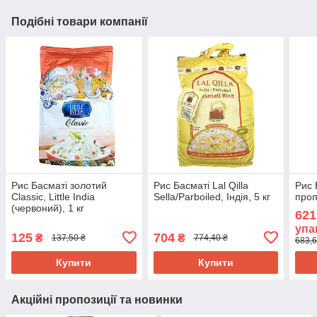
Подібні товари компанії
Рис Басматі золотий
Рис Басматі Lal Qilla
Рис 
Clаssic, Little India
Sella/Parboiled, Індія, 5 кг
проп
(червоний), 1 кг
621
упа
125
704
₴
₴
137,50 ₴
774,40 ₴
683,6
Купити
Купити
Акційні пропозиції та новинки