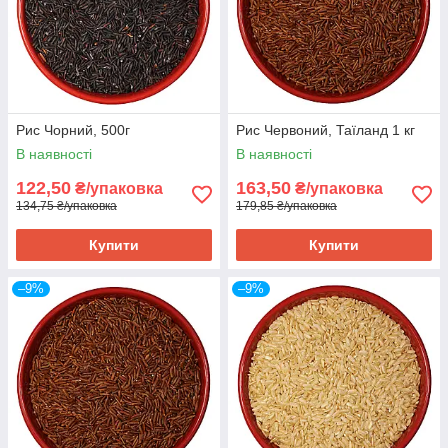
Рис Чорний, 500г
Рис Червоний, Таїланд 1 кг
В наявності
В наявності
122,50
163,50
₴/упаковка
₴/упаковка
134,75 ₴/упаковка
179,85 ₴/упаковка
Купити
Купити
–9%
–9%