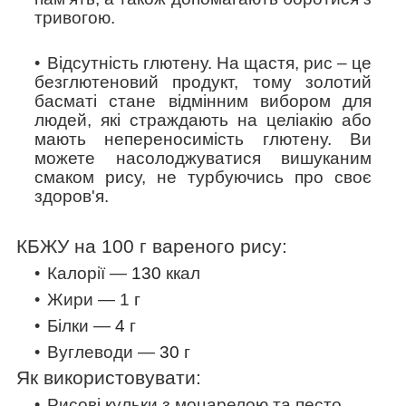
тривогою.
Відсутність глютену.
На щастя, рис – це
безглютеновий продукт, тому золотий
басматі стане відмінним вибором для
людей, які страждають на целіакію або
мають непереносимість глютену. Ви
можете насолоджуватися вишуканим
смаком рису, не турбуючись про своє
здоров'я.
КБЖУ на 100 г вареного рису:
Калорії —
130
ккал
Жири — 1 г
Білки —
4
г
Вуглеводи —
30
г
Як використовувати:
Рисові кульки з моцарелою та песто.