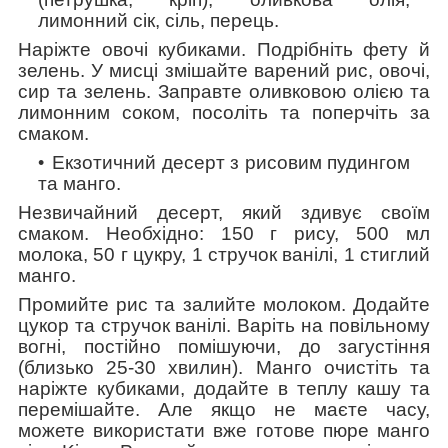
лимонний сік, сіль, перець.
Наріжте овочі кубиками. Подрібніть фету й
зелень. У мисці змішайте варений рис, овочі,
сир та зелень. Заправте оливковою олією та
лимонним соком, посоліть та поперчіть за
смаком.
Екзотичний десерт з рисовим пудингом
та манго.
Незвичайний десерт, який здивує своїм
смаком. Необхідно: 150 г рису, 500 мл
молока, 50 г цукру, 1 стручок ванілі, 1 стиглий
манго.
Промийте рис та залийте молоком. Додайте
цукор та стручок ванілі. Варіть на повільному
вогні, постійно помішуючи, до загустіння
(близько 25-30 хвилин). Манго очистіть та
наріжте кубиками, додайте в теплу кашу та
перемішайте. Але якщо не маєте часу,
можете використати вже готове пюре манго