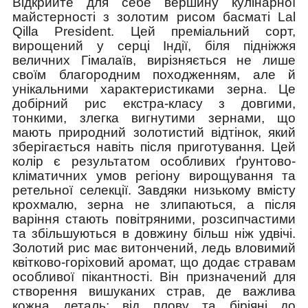
Відкрийте для себе вершину кулінарної
майстерності з золотим рисом басматі Lal
Qilla President. Цей преміальний сорт,
вирощений у серці Індії, біля підніжжя
величних Гімалаїв, вирізняється не лише
своїм благородним походженням, але й
унікальними характеристиками зерна. Це
добірний рис екстра-класу з довгими,
тонкими, злегка вигнутими зернами, що
мають природний золотистий відтінок, який
зберігається навіть після приготування. Цей
колір є результатом особливих ґрунтово-
кліматичних умов регіону вирощування та
ретельної селекції. Завдяки низькому вмісту
крохмалю, зерна не злипаються, а після
варіння стають повітряними, розсипчастими
та збільшуються в довжину більш ніж удвічі.
Золотий рис має витончений, ледь вловимий
квітково-горіховий аромат, що додає стравам
особливої пікантності. Він призначений для
створення вишуканих страв, де важлива
кожна деталь: від плову та біріяні до