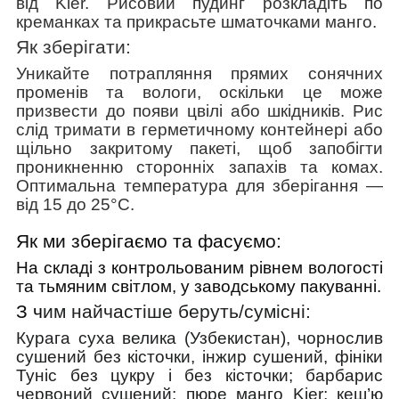
від Kier. Рисовий пудинг розкладіть по
креманках та прикрасьте шматочками манго.
Як зберігати:
Уникайте потрапляння прямих сонячних
променів та вологи, оскільки це може
призвести до появи цвілі або шкідників. Рис
слід тримати в герметичному контейнері або
щільно закритому пакеті, щоб запобігти
проникненню сторонніх запахів та комах.
Оптимальна температура для зберігання —
від 15 до 25°C.
Як ми зберігаємо та фасуємо:
На складі з контрольованим рівнем вологості
та тьмяним світлом, у заводському пакуванні.
З ч
им найчастіше беруть/cумісні:
Курага суха велика (Узбекистан), чорнослив
сушений без кісточки, інжир сушений, фініки
Туніс без цукру і без кісточки; барбарис
червоний сушений;
пюре манго Kier;
кеш’ю