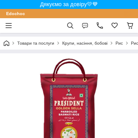
Дякуємо за довіру💛💙
Edochoс
Товари та послуги
Крупи, насіння, бобові
Рис
Рис