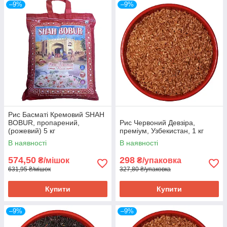
–9%
–9%
Рис Басматі Кремовий SHAH
BOBUR, пропарений,
Рис Червоний Девзіра,
(рожевий) 5 кг
преміум, Узбекистан, 1 кг
В наявності
В наявності
574,50
298
₴/мішок
₴/упаковка
631,95 ₴/мішок
327,80 ₴/упаковка
Купити
Купити
–9%
–9%