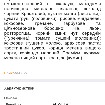
смажено-солоний в шкарлупі, макадамія
неочищена, мигдалеві пластівці; шоколад
чорний Крафтовий; цукати манго (листочки),
цукати груші (половинки);
рисове, мигдалеве,
кокосове, гречане, гарбузове та
цільнозернове борошно; чіа, льон,
розторопша, чорний кмин; нут середній
(Туреччина); томати сушені (половинки);
кокосове згущене молоко, арахісова паста;
тростинний цукор, кориця мелена вищого
сорту, коріандр мелений Преміум, куркума
мелена вищий сорт, зіра ціла (кумин).
Приховати
Характеристики
Основні
Виробник
LAL QILLA