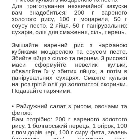
Для приготування незвичайної закуски
вам знадобиться: 200 г вареного
золотого рису, 100 г моцарели, 50 г
соусу песто, 2 яйця, 50 г панірувальних
сухарів, олія для смаження, сіль, перець.
Змішайте варений рис з нарізаною
кубиками моцарелою та соусом песто.
Збийте яйця з сіллю та перцем. З рисової
маси сформуйте невеликі кульки,
обваляйте їх у збитих яйцях, а потім в
панірувальних сухарях. Смажте кульки
на розігрітій олії до золотистої скоринки.
Подавайте гарячими.
Райдужний салат з рисом, овочами та
фетою.
Вам потрібно: 200 г вареного золотого
рису, 1 болгарський перець, 1 огірок, 100
г помідорів чері, 100 г сиру фета, зелень
(петрушка, кріп), оливкова олія,